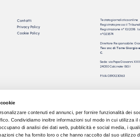
Testata giornalistica online
Contatti
Registrata presso il Tribu
Privacy Policy
Registrazione n° 10/2018 Iscr
Cookie Policy
n°023574
Direttore Responsabile: Gio
Tev snc di Torre Giorgio e
C.
Sede: via Papa Giovanni XXII
24050 Calcinate (BG)
P.IVA 03901230163
 cookie
rsonalizzare contenuti ed annunci, per fornire funzionalità dei so
ffico. Condividiamo inoltre informazioni sul modo in cui utilizza il 
 occupano di analisi dei dati web, pubblicità e social media, i qual
azioni che ha fornito loro o che hanno raccolto dal suo utilizzo d