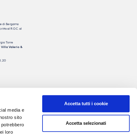
nale di Bergamo
itto al R.O.C. al
rgio Torre
 Villa Valerio &
I, 20
Accetta tutti i cookie
cial media e
nostro sito
Accetta selezionati
i potrebbero
ei loro