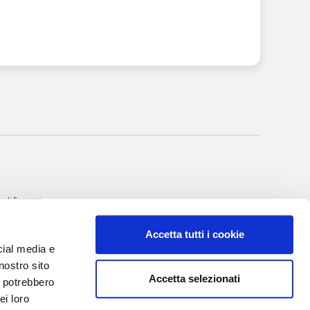
nale di Bergamo
itto al R.O.C. al
Accetta tutti i cookie
rgio Torre
cial media e
 Villa Valerio &
nostro sito
Accetta selezionati
i potrebbero
I, 20
ei loro