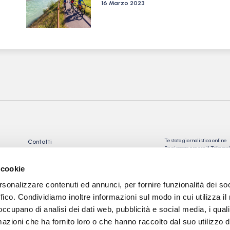
16 Marzo 2023
Testata giornalistica online
Contatti
Registrata presso il Tribu
Privacy Policy
Registrazione n° 10/2018 Iscr
Cookie Policy
n°023574
 cookie
Direttore Responsabile: Gio
rsonalizzare contenuti ed annunci, per fornire funzionalità dei so
Tev snc di Torre Giorgio e
C.
ffico. Condividiamo inoltre informazioni sul modo in cui utilizza il 
 occupano di analisi dei dati web, pubblicità e social media, i qual
Sede: via Papa Giovanni XXII
24050 Calcinate (BG)
azioni che ha fornito loro o che hanno raccolto dal suo utilizzo d