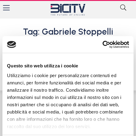
Tag: Gabriele Stoppelli
Emma Cocca e Gabriele
Stopelli sono i Campioni
Regionali Lombardi
cronometro (cat.allievi)
Questo sito web utilizza i cookie
26 Aprile 2025
Utilizziamo i cookie per personalizzare contenuti ed
annunci, per fornire funzionalità dei social media e per
analizzare il nostro traffico. Condividiamo inoltre
informazioni sul modo in cui utilizza il nostro sito con i
nostri partner che si occupano di analisi dei dati web,
Contatti
Privacy Policy
Cookie Policy
pubblicità e social media, i quali potrebbero combinarle
con altre informazioni che ha fornito loro o che hanno
raccolto dal suo utilizzo dei loro servizi.