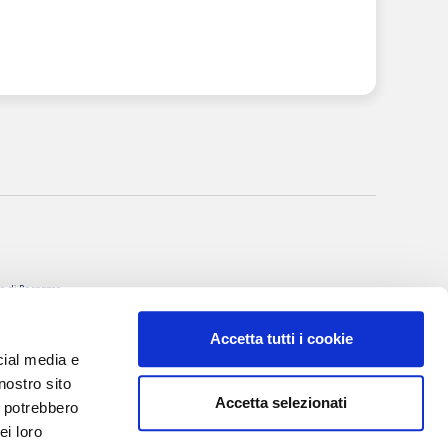
nale di Bergamo
itto al R.O.C. al
Accetta tutti i cookie
rgio Torre
cial media e
 Villa Valerio &
nostro sito
Accetta selezionati
i potrebbero
I, 20
ei loro