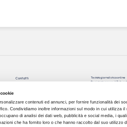
Testata giornalistica online
Contatti
Registrata presso il Tribu
Privacy Policy
Registrazione n° 10/2018 Iscr
Cookie Policy
n°023574
 cookie
Direttore Responsabile: Gio
rsonalizzare contenuti ed annunci, per fornire funzionalità dei so
Tev snc di Torre Giorgio e
C.
ffico. Condividiamo inoltre informazioni sul modo in cui utilizza il 
 occupano di analisi dei dati web, pubblicità e social media, i qual
Sede: via Papa Giovanni XXII
24050 Calcinate (BG)
azioni che ha fornito loro o che hanno raccolto dal suo utilizzo d