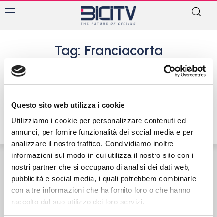
Tag: Franciacorta
2 Giorni di Brescia e
Bergamo. Alessio
Magagnotti vince al Gran
Premio Ecotek
Questo sito web utilizza i cookie
24 Maggio 2025
Utilizziamo i cookie per personalizzare contenuti ed
annunci, per fornire funzionalità dei social media e per
analizzare il nostro traffico. Condividiamo inoltre
informazioni sul modo in cui utilizza il nostro sito con i
nostri partner che si occupano di analisi dei dati web,
Contatti
Privacy Policy
Cookie Policy
pubblicità e social media, i quali potrebbero combinarle
con altre informazioni che ha fornito loro o che hanno
raccolto dal suo utilizzo dei loro servizi.