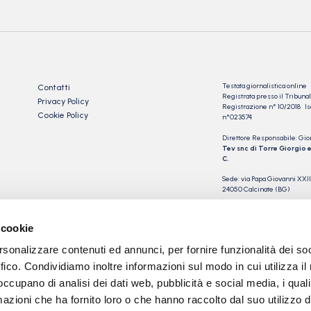
Testata giornalistica online
Contatti
Registrata presso il Tribu
Privacy Policy
Registrazione n° 10/2018 Iscr
Cookie Policy
n°023574
Direttore Responsabile: Gio
Tev snc di Torre Giorgio e
C.
Sede: via Papa Giovanni XXII
24050 Calcinate (BG)
P.IVA 03901230163
 cookie
rsonalizzare contenuti ed annunci, per fornire funzionalità dei so
ffico. Condividiamo inoltre informazioni sul modo in cui utilizza il 
 occupano di analisi dei dati web, pubblicità e social media, i qual
azioni che ha fornito loro o che hanno raccolto dal suo utilizzo d