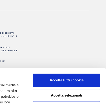
nale di Bergamo
itto al R.O.C. al
rgio Torre
 Villa Valerio &
I, 20
Accetta tutti i cookie
cial media e
nostro sito
Accetta selezionati
i potrebbero
ei loro