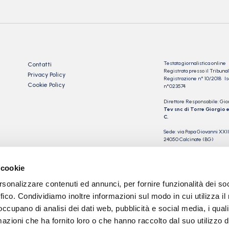
Testata giornalistica online
Contatti
Registrata presso il Tribu
Privacy Policy
Registrazione n° 10/2018 Iscr
Cookie Policy
n°023574
Direttore Responsabile: Gio
Tev snc di Torre Giorgio e
C.
Sede: via Papa Giovanni XXII
24050 Calcinate (BG)
P.IVA 03901230163
 cookie
rsonalizzare contenuti ed annunci, per fornire funzionalità dei so
ffico. Condividiamo inoltre informazioni sul modo in cui utilizza il 
 occupano di analisi dei dati web, pubblicità e social media, i qual
azioni che ha fornito loro o che hanno raccolto dal suo utilizzo d