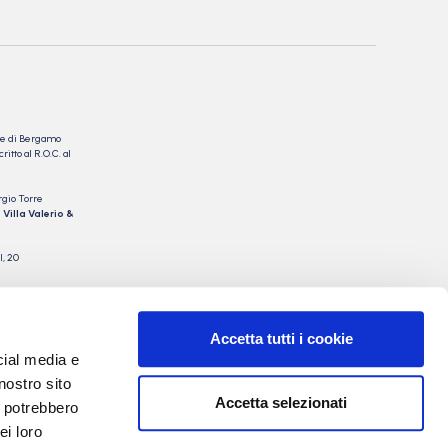
nale di Bergamo
itto al R.O.C. al
rgio Torre
 Villa Valerio &
I, 20
Accetta tutti i cookie
cial media e
nostro sito
Accetta selezionati
i potrebbero
ei loro