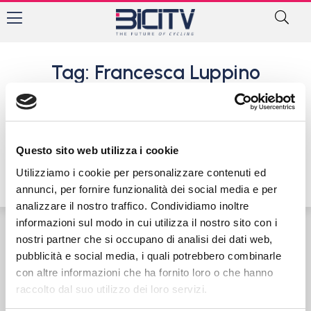
Tag: Francesca Luppino
Piemonte-Lombardia
Ciclocross: Marco Aurelio
Fontana protagonista ad
Albenga
Questo sito web utilizza i cookie
26 Dicembre 2016
Utilizziamo i cookie per personalizzare contenuti ed
annunci, per fornire funzionalità dei social media e per
analizzare il nostro traffico. Condividiamo inoltre
informazioni sul modo in cui utilizza il nostro sito con i
nostri partner che si occupano di analisi dei dati web,
Contatti
Privacy Policy
Cookie Policy
pubblicità e social media, i quali potrebbero combinarle
con altre informazioni che ha fornito loro o che hanno
raccolto dal suo utilizzo dei loro servizi.