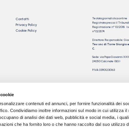
Testata giornalistica online
Contatti
Registrata presso il Tribu
Privacy Policy
Registrazione n° 10/2018 Iscr
Cookie Policy
n°023574
Direttore Responsabile: Gio
Tev snc di Torre Giorgio e
C.
Sede: via Papa Giovanni XXII
24050 Calcinate (BG)
P.IVA 03901230163
 cookie
rsonalizzare contenuti ed annunci, per fornire funzionalità dei so
ffico. Condividiamo inoltre informazioni sul modo in cui utilizza il 
 occupano di analisi dei dati web, pubblicità e social media, i qual
azioni che ha fornito loro o che hanno raccolto dal suo utilizzo d