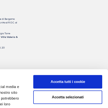
nale di Bergamo
itto al R.O.C. al
rgio Torre
 Villa Valerio &
I, 20
Accetta tutti i cookie
cial media e
nostro sito
Accetta selezionati
i potrebbero
ei loro