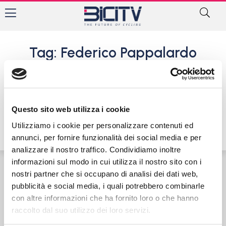
Tag: Federico Pappalardo
Massimiliano Pini e la
Ciclistica Trevigliese
festeggiano la prima vittoria
a Comerio
Questo sito web utilizza i cookie
6 Maggio 2018
Utilizziamo i cookie per personalizzare contenuti ed
annunci, per fornire funzionalità dei social media e per
analizzare il nostro traffico. Condividiamo inoltre
informazioni sul modo in cui utilizza il nostro sito con i
nostri partner che si occupano di analisi dei dati web,
Contatti
Privacy Policy
Cookie Policy
pubblicità e social media, i quali potrebbero combinarle
con altre informazioni che ha fornito loro o che hanno
raccolto dal suo utilizzo dei loro servizi.