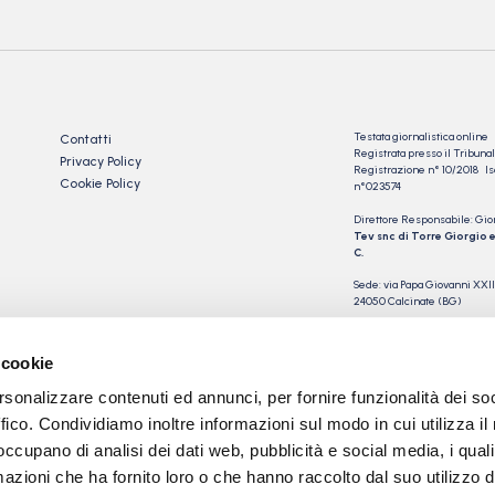
Testata giornalistica online
Contatti
Registrata presso il Tribu
Privacy Policy
Registrazione n° 10/2018 Iscr
Cookie Policy
n°023574
Direttore Responsabile: Gio
Tev snc di Torre Giorgio e
C.
Sede: via Papa Giovanni XXII
24050 Calcinate (BG)
P.IVA 03901230163
 cookie
rsonalizzare contenuti ed annunci, per fornire funzionalità dei so
ffico. Condividiamo inoltre informazioni sul modo in cui utilizza il 
 occupano di analisi dei dati web, pubblicità e social media, i qual
azioni che ha fornito loro o che hanno raccolto dal suo utilizzo d