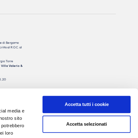
nale di Bergamo
itto al R.O.C. al
rgio Torre
 Villa Valerio &
I, 20
Accetta tutti i cookie
cial media e
nostro sito
Accetta selezionati
i potrebbero
ei loro