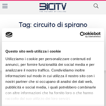
Tag: circuito di spirano
Francesco Lonardi e
Alessandro Romele, primi
acuti tra gli Esordienti a
Spirano
Questo sito web utilizza i cookie
27 Marzo 2017
Utilizziamo i cookie per personalizzare contenuti ed
annunci, per fornire funzionalità dei social media e per
analizzare il nostro traffico. Condividiamo inoltre
informazioni sul modo in cui utilizza il nostro sito con i
nostri partner che si occupano di analisi dei dati web,
Contatti
Privacy Policy
Cookie Policy
pubblicità e social media, i quali potrebbero combinarle
con altre informazioni che ha fornito loro o che hanno
raccolto dal suo utilizzo dei loro servizi.