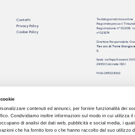
Testata giornalistica online
Contatti
Registrata presso il Tribu
Privacy Policy
Registrazione n° 10/2018 Iscr
Cookie Policy
n°023574
Direttore Responsabile: Gio
Tev snc di Torre Giorgio e
C.
Sede: via Papa Giovanni XXII
24050 Calcinate (BG)
P.IVA 03901230163
 cookie
rsonalizzare contenuti ed annunci, per fornire funzionalità dei so
ffico. Condividiamo inoltre informazioni sul modo in cui utilizza il 
 occupano di analisi dei dati web, pubblicità e social media, i qual
azioni che ha fornito loro o che hanno raccolto dal suo utilizzo d