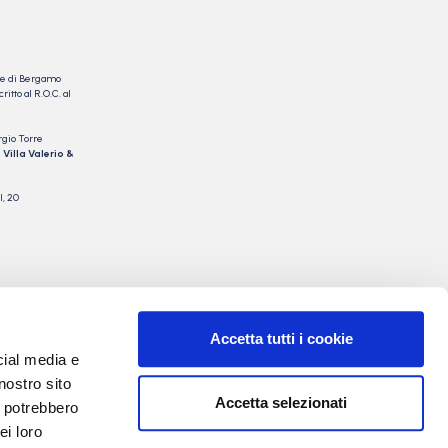
nale di Bergamo
itto al R.O.C. al
rgio Torre
 Villa Valerio &
I, 20
Accetta tutti i cookie
cial media e
nostro sito
Accetta selezionati
i potrebbero
ei loro