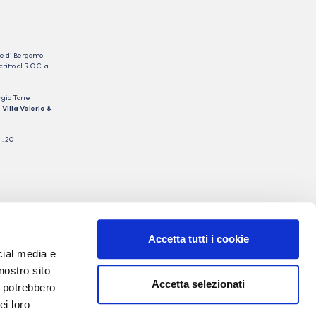
nale di Bergamo
itto al R.O.C. al
rgio Torre
 Villa Valerio &
I, 20
Accetta tutti i cookie
cial media e
nostro sito
Accetta selezionati
i potrebbero
ei loro