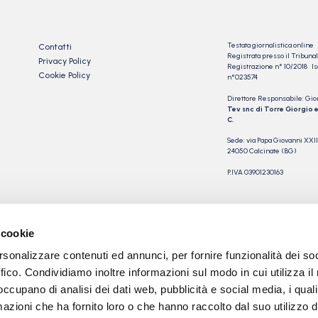
Testata giornalistica online
Contatti
Registrata presso il Tribu
Privacy Policy
Registrazione n° 10/2018 Iscr
Cookie Policy
n°023574
Direttore Responsabile: Gio
Tev snc di Torre Giorgio e
C.
Sede: via Papa Giovanni XXII
24050 Calcinate (BG)
P.IVA 03901230163
 cookie
rsonalizzare contenuti ed annunci, per fornire funzionalità dei so
ffico. Condividiamo inoltre informazioni sul modo in cui utilizza il 
 occupano di analisi dei dati web, pubblicità e social media, i qual
azioni che ha fornito loro o che hanno raccolto dal suo utilizzo d