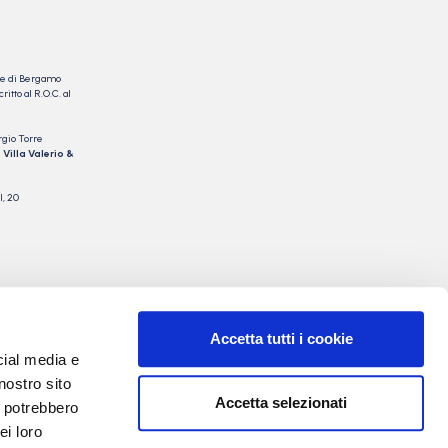
nale di Bergamo
itto al R.O.C. al
rgio Torre
 Villa Valerio &
I, 20
Accetta tutti i cookie
cial media e
nostro sito
Accetta selezionati
i potrebbero
ei loro