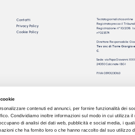
Testata giornalistica online
Contatti
Registrata presso il Tribu
Privacy Policy
Registrazione n° 10/2018 Iscr
Cookie Policy
n°023574
Direttore Responsabile: Gio
Tev snc di Torre Giorgio e
C.
Sede: via Papa Giovanni XXII
24050 Calcinate (BG)
P.IVA 03901230163
 cookie
rsonalizzare contenuti ed annunci, per fornire funzionalità dei so
ffico. Condividiamo inoltre informazioni sul modo in cui utilizza il 
 occupano di analisi dei dati web, pubblicità e social media, i qual
azioni che ha fornito loro o che hanno raccolto dal suo utilizzo d