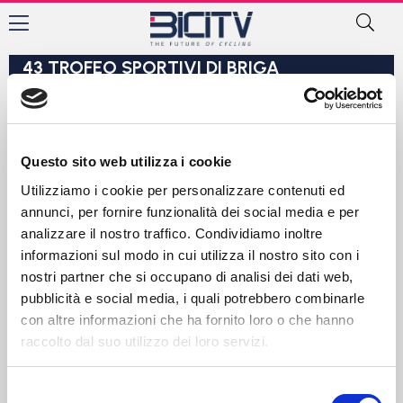
Arrivi Ciclismo
43 TROFEO SPORTIVI DI BRIGA
ELITE-UNDER23
06/08/2026
BRIGA NOVARESE (NO)
Km 177,000
Media: 43,668 Km/h
PIEMONTE
Questo sito web utilizza i cookie
Utilizziamo i cookie per personalizzare contenuti ed
1
ARRIGHETTI NICOLO'
annunci, per fornire funzionalità dei social media e per
GENERAL STORE -ESSEGIBI-F.LLI CURIA
analizzare il nostro traffico. Condividiamo inoltre
informazioni sul modo in cui utilizza il nostro sito con i
2
PALOMBA MARCO
nostri partner che si occupano di analisi dei dati web,
A.S.D. S.C. PADOVANI
pubblicità e social media, i quali potrebbero combinarle
con altre informazioni che ha fornito loro o che hanno
3
CRESCIOLI GIOSUE'
raccolto dal suo utilizzo dei loro servizi.
GALLINA LUCCHINI ECOTEK
4
BRUNO ANDREA ALFIO
Selezione