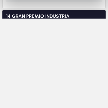
14 GRAN PREMIO INDUSTRIA
COMMERCIO E ARTIGIANATO
COMUNE DI OSIO SOTTO
ELITE-UNDER23
05/08/2026
OSIO SOTTO (BG)
31 GRAN PREMIO SAN LUIGI
ELITE-UNDER23
04/08/2026
CASELLE DI SOMMACAMPAGNA (VR)
43 GRAN PREMIO SPORTIVI DEL PONTE
ALLIEVI
02/08/2026
FAE' DI ODERZO (TV)
39 GAZZANIGA ONORE
ALLIEVI
02/08/2026
GAZZANIGA (BG)