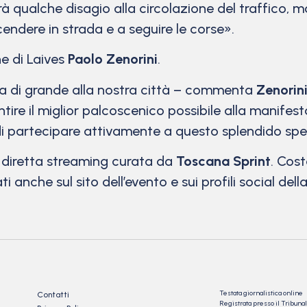
rà qualche disagio alla circolazione del traffico, 
scendere in strada e a seguire le corse».
ne di Laives
Paolo Zenorini
.
sa di grande alla nostra città – commenta
Zenorin
re il miglior palcoscenico possibile alla manifest
di partecipare attivamente a questo splendido spe
a diretta streaming curata da
Toscana Sprint
. Cos
i anche sul sito dell’evento e sui profili social del
Testata giornalistica online
Contatti
Registrata presso il Tribu