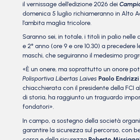
il vernissage dell’edizione 2026 dei
Campion
domenica 5 luglio richiameranno in Alto Adi
l’ambita maglia tricolore.
Saranno sei, in totale, i titoli in palio nel
e 2° anno (ore 9 e ore 10.30) a precedere l
maschi, che seguiranno il medesimo prog
«È un onere, ma soprattutto un onore poter
Polisportiva Libertas Laives
Paolo Endrizzi
chiacchierata con il presidente della FCI 
di storia, ha raggiunto un traguardo impor
fondatori».
In campo, a sostegno della società organiz
garantire la sicurezza sul percorso, con be
corsa e della sicurezza
Roberto Missiagg