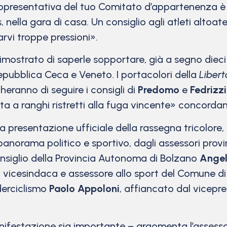
Rappresentativa del tuo Comitato d’appartenenza è 
 nella gara di casa. Un consiglio agli atleti altoat
arvi troppe pressioni».
dimostrato di saperle sopportare, già a segno dieci 
Repubblica Ceca e Veneto. I portacolori della
Libert
cheranno di seguire i consigli di
Predomo
e
Fedrizzi
ata a ranghi ristretti alla fuga vincente» concordan
la presentazione ufficiale della rassegna tricolor
 panorama politico e sportivo, dagli assessori provi
Consiglio della Provincia Autonoma di Bolzano
Ange
, vicesindaca e assessore allo sport del Comune di
derciclismo
Paolo Appoloni
, affiancato dal vicepr
ifestazione sia importante – argomenta l’assess