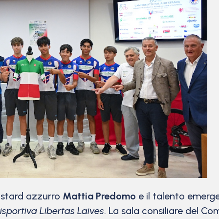
pistard azzurro
Mattia Predomo
e il talento emer
lisportiva Libertas Laives
. La sala consiliare del C