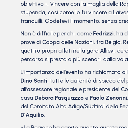
obiettivo -. Vincere con la maglia della 
stupenda, così come lo fu vincere a Laives,
tranquilli. Godetevi il momento, senza cre
Non è difficile per chi, come
Fedrizzi
, ha 
prove di Coppa delle Nazioni, tra Belgio, 
quattro propri atleti nella gara Allievi, cer
percorso si presta a più scenari, dalla vol
L’importanza dell’evento ha richiamato al
Dino Santi
, tutte le autorità di spicco del
all’assessore regionale e presidente del 
casa
Debora Pasquazzo
e
Paolo Zenorini
del Comitato Alto Adige/Südtirol della Fe
D’Aquilio
.
«La Regione ha capito quanto questa man