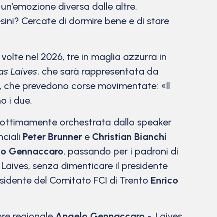
un’emozione diversa dalle altre,
esini? Cercate di dormire bene e di stare
volte nel 2026, tre in maglia azzurra in
as Laives
, che sarà rappresentata da
, che prevedono corse movimentate: «Il
o i due.
e, ottimamente orchestrata dallo speaker
nciali
Peter Brunner
e
Christian Bianchi
lo Gennaccaro
, passando per i padroni di
 Laives, senza dimenticare il presidente
esidente del Comitato FCI di Trento
Enrico
ore regionale
Angelo Gennaccaro
-. Laives