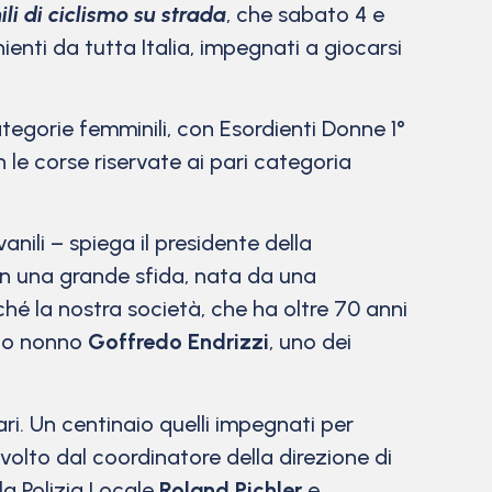
li di ciclismo su strada
, che sabato 4 e
ienti da tutta Italia, impegnati a giocarsi
 categorie femminili, con Esordienti Donne 1°
n le corse riservate ai pari categoria
nili – spiega il presidente della
 in una grande sfida, nata da una
hé la nostra società, che ha oltre 70 anni
 mio nonno
Goffredo Endrizzi
, uno dei
ri. Un centinaio quelli impegnati per
svolto dal coordinatore della direzione di
a Polizia Locale
Roland Pichler
e