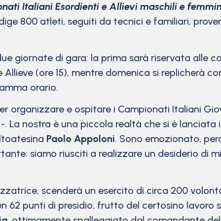
ati Italiani Esordienti e Allievi maschili e femmini
ge 800 atleti, seguiti da tecnici e familiari, proven
le due giornate di gara: la prima sarà riservata alle
e Allieve (ore 15), mentre domenica si replicherà co
ramma orario.
 organizzare e ospitare i Campionati Italiani Giova
-. La nostra è una piccola realtà che si è lanciata
altoatesina
Paolo Appoloni
. Sono emozionato, perc
tante: siamo riusciti a realizzare un desiderio di
zatrice, scenderà un esercito di circa 200 volonta
n 62 punti di presidio, frutto del certosino lavoro 
ia
, ottimamente spalleggiato dal comandante dell