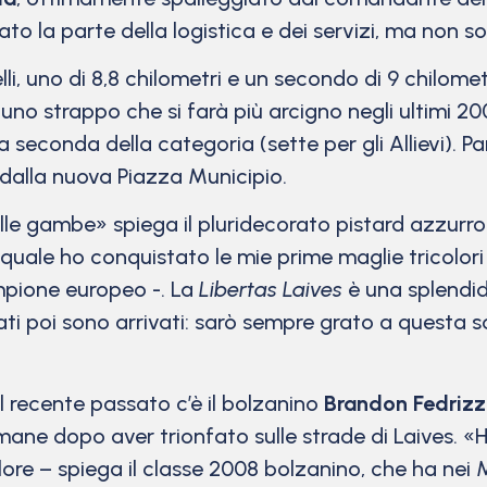
ato la parte della logistica e dei servizi, ma non so
lli, uno di 8,8 chilometri e un secondo di 9 chilomet
, uno strappo che si farà più arcigno negli ultimi 20
a seconda della categoria (sette per gli Allievi). Pa
 dalla nuova Piazza Municipio.
 nelle gambe» spiega il pluridecorato pistard azzurr
 quale ho conquistato le mie prime maglie tricolori 
mpione europeo -. La
Libertas Laives
è una splendida
ltati poi sono arrivati: sarò sempre grato a questa
el recente passato c’è il bolzanino
Brandon Fedrizz
mane dopo aver trionfato sulle strade di Laives. «H
olore – spiega il classe 2008 bolzanino, che ha nei M