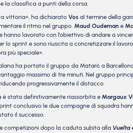
 la classifica a punti della corsa.
a vittoria», ha dichiarato
Vos
al termine della gar
mentare il ritmo nel gruppo.
Maud Oudeman
e
Ma
te hanno lavorato con l’obiettivo di andare a vincer
r lo sprint e sono riuscita a concretizzare il lav
ra più speciale».
talana ha portato il gruppo da Mataró a Barcellon
vantaggio massimo di tre minuti. Nel gruppo princ
riducendo progressivamente il distacco.
a è stata definitivamente riassorbita e
Margaux V
lo sprint conclusivo le due compagne di squadra hann
tato il successo.
lle competizioni dopo la caduta subita alla
Vuelta