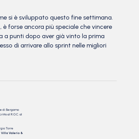
e si è sviluppato questo fine settimana.
, è forse ancora più speciale che vincere
a a punti dopo aver già vinto la prima
 di arrivare allo sprint nelle migliori
nale di Bergamo
itto al R.O.C. al
rgio Torre
 Villa Valerio &