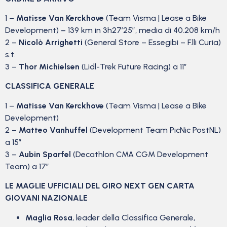
1 –
Matisse Van Kerckhove
(Team Visma | Lease a Bike
Development) – 139 km in 3h27’25”, media di 40.208 km/h
2 –
Nicolò Arrighetti
(General Store – Essegibi – F.lli Curia)
s.t.
3 –
Thor Michielsen
(Lidl-Trek Future Racing) a 11″
CLASSIFICA GENERALE
1 –
Matisse Van Kerckhove
(Team Visma | Lease a Bike
Development)
2 –
Matteo Vanhuffel
(Development Team PicNic PostNL)
a 15″
3 –
Aubin Sparfel
(Decathlon CMA CGM Development
Team) a 17″
LE MAGLIE UFFICIALI DEL GIRO NEXT GEN CARTA
GIOVANI NAZIONALE
Maglia Rosa
, leader della Classifica Generale,