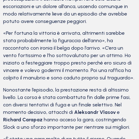
escoriazioni e un dolore all’anca, uscendo comunque in
modo relativamente lieve da un episodio che avrebbe
potuto avere conseguenze peggiori.
«Per fortuna la vittoria è arrivata, altrimenti sarebbe
stata probabilmente la figuraccia dell’anno», ha
raccontato con ironia il belga dopo l’arrivo. «C’era un
vento fortissimo e l’ho sottovalutato per un attimo. Ho
iniziato a festeggiare troppo presto perché ero sicuro di
vincere e volevo godermi il momento. Poi una raffica ha
colpito il manubrio e sono caduto proprio sul traguardo».
Nonostante l’episodio, la prestazione resta di altissimo
livello. La corsa è stata combattuta fin dalle prime fasi,
con diversi tentativi di fuga e un finale selettivo. Nel
momento decisivo, attacchi di
Aleksandr Vlasov
e
Richard Carapaz
hanno acceso la gara, costringendo
Slock a uno sforzo importante per rientrare sui migliori.
«È stata una gara molto dura tutto il giorno. Quando