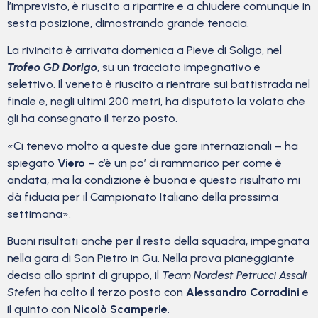
l’imprevisto, è riuscito a ripartire e a chiudere comunque in
sesta posizione, dimostrando grande tenacia.
La rivincita è arrivata domenica a Pieve di Soligo, nel
Trofeo GD Dorigo
, su un tracciato impegnativo e
selettivo. Il veneto è riuscito a rientrare sui battistrada nel
finale e, negli ultimi 200 metri, ha disputato la volata che
gli ha consegnato il terzo posto.
«Ci tenevo molto a queste due gare internazionali – ha
spiegato
Viero
– c’è un po’ di rammarico per come è
andata, ma la condizione è buona e questo risultato mi
dà fiducia per il Campionato Italiano della prossima
settimana».
Buoni risultati anche per il resto della squadra, impegnata
nella gara di San Pietro in Gu. Nella prova pianeggiante
decisa allo sprint di gruppo, il
Team Nordest Petrucci Assali
Stefen
ha colto il terzo posto con
Alessandro Corradini
e
il quinto con
Nicolò Scamperle
.