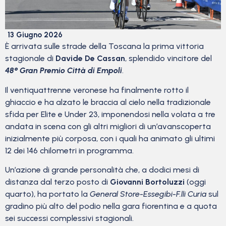
13 Giugno 2026
È arrivata sulle strade della Toscana la prima vittoria
stagionale di
Davide De Cassan
, splendido vincitore del
48° Gran Premio Città di Empoli
.
Il ventiquattrenne veronese ha finalmente rotto il
ghiaccio e ha alzato le braccia al cielo nella tradizionale
sfida per Elite e Under 23, imponendosi nella volata a tre
andata in scena con gli altri migliori di un’avanscoperta
inizialmente più corposa, con i quali ha animato gli ultimi
12 dei 146 chilometri in programma.
Un’azione di grande personalità che, a dodici mesi di
distanza dal terzo posto di
Giovanni Bortoluzzi
(oggi
quarto), ha portato la
General Store-Essegibi-F.lli Curia
sul
gradino più alto del podio nella gara fiorentina e a quota
sei successi complessivi stagionali.