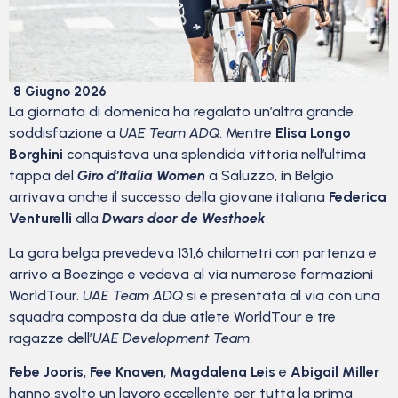
8 Giugno 2026
La giornata di domenica ha regalato un’altra grande
soddisfazione a
UAE Team ADQ
. Mentre
Elisa Longo
Borghini
conquistava una splendida vittoria nell’ultima
tappa del
Giro d’Italia Women
a Saluzzo, in Belgio
arrivava anche il successo della giovane italiana
Federica
Venturelli
alla
Dwars door de Westhoek
.
La gara belga prevedeva 131,6 chilometri con partenza e
arrivo a Boezinge e vedeva al via numerose formazioni
WorldTour.
UAE Team ADQ
si è presentata al via con una
squadra composta da due atlete WorldTour e tre
ragazze dell’
UAE Development Team
.
Febe Jooris
,
Fee Knaven
,
Magdalena Leis
e
Abigail Miller
hanno svolto un lavoro eccellente per tutta la prima