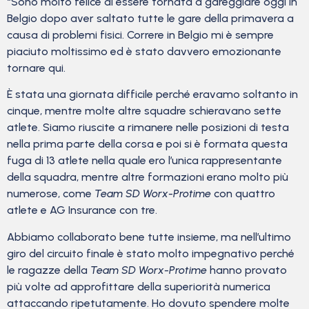
“Sono molto felice di essere tornata a gareggiare oggi in
Belgio dopo aver saltato tutte le gare della primavera a
causa di problemi fisici. Correre in Belgio mi è sempre
piaciuto moltissimo ed è stato davvero emozionante
tornare qui.
È stata una giornata difficile perché eravamo soltanto in
cinque, mentre molte altre squadre schieravano sette
atlete. Siamo riuscite a rimanere nelle posizioni di testa
nella prima parte della corsa e poi si è formata questa
fuga di 13 atlete nella quale ero l’unica rappresentante
della squadra, mentre altre formazioni erano molto più
numerose, come
Team SD Worx-Protime
con quattro
atlete e AG Insurance con tre.
Abbiamo collaborato bene tutte insieme, ma nell’ultimo
giro del circuito finale è stato molto impegnativo perché
le ragazze della
Team SD Worx-Protime
hanno provato
più volte ad approfittare della superiorità numerica
attaccando ripetutamente. Ho dovuto spendere molte