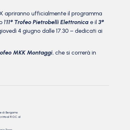
BMX apriranno ufficialmente il programma
 l’
11° Trofeo Pietrobelli Elettronica
e il
3°
ovedì 4 giugno dalle 17.30 – dedicati ai
rofeo MKK Montaggi
, che si correrà in
nale di Bergamo
itto al R.O.C. al
rgio Torre