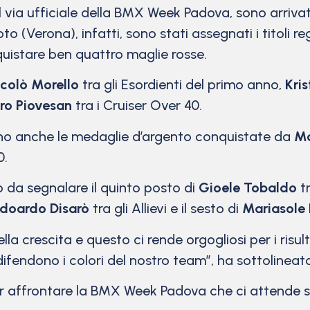
ia ufficiale della BMX Week Padova, sono arrivati q
to (Verona), infatti, sono stati assegnati i titoli re
quistare ben quattro maglie rosse.
colò Morello
tra gli Esordienti del primo anno,
Kris
ero Piovesan
tra i Cruiser Over 40.
no anche le medaglie d’argento conquistate da
Ma
0.
da segnalare il quinto posto di
Gioele Tobaldo
tr
doardo Disarò
tra gli Allievi e il sesto di
Mariasole 
a crescita e questo ci rende orgogliosi per i risulta
 difendono i colori del nostro team”, ha sottolineat
er affrontare la BMX Week Padova che ci attende su