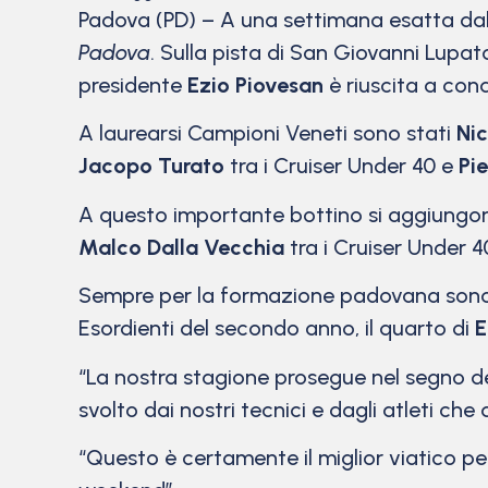
Padova (PD) – A una settimana esatta dal v
Padova
. Sulla pista di San Giovanni Lupato
presidente
Ezio Piovesan
è riuscita a con
A laurearsi Campioni Veneti sono stati
Nic
Jacopo Turato
tra i Cruiser Under 40 e
Pi
A questo importante bottino si aggiungo
Malco Dalla Vecchia
tra i Cruiser Under 4
Sempre per la formazione padovana sono 
Esordienti del secondo anno, il quarto di
E
“La nostra stagione prosegue nel segno dell
svolto dai nostri tecnici e dagli atleti che
“Questo è certamente il miglior viatico p