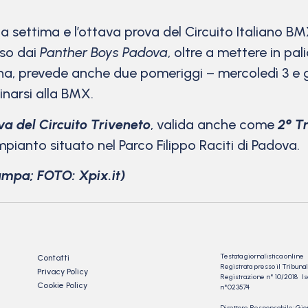
la settima e l’ottava prova del Circuito Italiano 
sso dai
Panther Boys Padova
, oltre a mettere in palio
na, prevede anche due pomeriggi – mercoledì 3 e gi
inarsi alla BMX.
va del Circuito Triveneto
, valida anche come
2° T
mpianto situato nel Parco Filippo Raciti di Padova.
ampa; FOTO: Xpix.it)
Testata giornalistica online
Contatti
Registrata presso il Tribu
Privacy Policy
Registrazione n° 10/2018 Iscr
Cookie Policy
n°023574
Direttore Responsabile: Gio