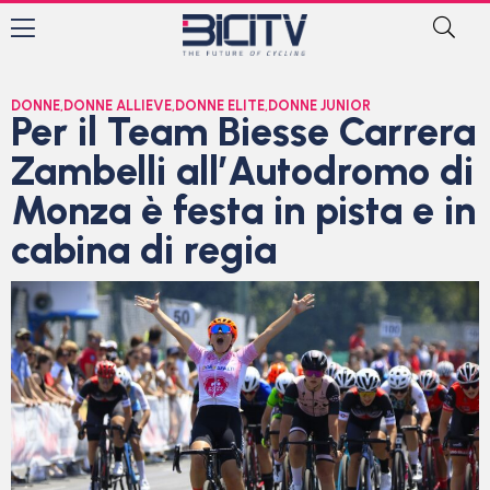
DONNE
,
DONNE ALLIEVE
,
DONNE ELITE
,
DONNE JUNIOR
Per il Team Biesse Carrera
Zambelli all’Autodromo di
Monza è festa in pista e in
cabina di regia