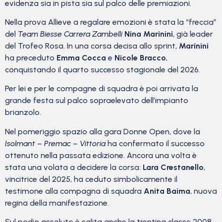
evidenza sia in pista sia sul palco delle premiazioni.
Nella prova Allieve a regalare emozioni è stata la “freccia”
del
Team Biesse Carrera Zambelli
Nina Marinini
, già leader
del Trofeo Rosa. In una corsa decisa allo sprint,
Marinini
ha preceduto
Emma Cocca
e
Nicole Bracco
,
conquistando il quarto successo stagionale del 2026.
Per lei e per le compagne di squadra è poi arrivata la
grande festa sul palco sopraelevato dell’impianto
brianzolo.
Nel pomeriggio spazio alla gara Donne Open, dove la
Isolmant – Premac – Vittoria
ha confermato il successo
ottenuto nella passata edizione. Ancora una volta è
stata una volata a decidere la corsa:
Lara Crestanello
,
vincitrice del 2025, ha ceduto simbolicamente il
testimone alla compagna di squadra
Anita Baima
, nuova
regina della manifestazione.
Sul podio assoluto è salita anche la trentina classe 2008