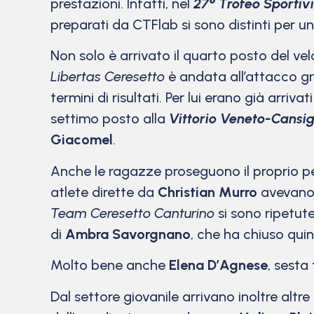
prestazioni. Infatti, nel
27° Trofeo Sportiv
preparati da CTFlab si sono distinti per u
Non solo è arrivato il quarto posto del ve
Libertas Ceresetto
è andata all’attacco gr
termini di risultati. Per lui erano già arriva
settimo posto alla
Vittorio Veneto-Cansig
Giacomel
.
Anche le ragazze proseguono il proprio pe
atlete dirette da
Christian Murro
avevano f
Team Ceresetto Canturino
si sono ripetut
di
Ambra Savorgnano
, che ha chiuso quin
Molto bene anche
Elena D’Agnese
, sesta 
Dal settore giovanile arrivano inoltre altre