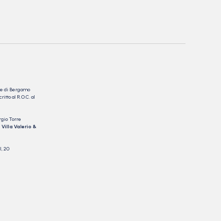
nale di Bergamo
itto al R.O.C. al
rgio Torre
 Villa Valerio &
I, 20