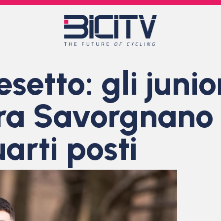
esetto: gli jun
a Savorgnano 
arti posti