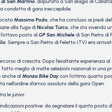
i di San Martino
, disputato a San Biagio di Callalta 
na condotta di gara ineccepibile.
locista
Massimo Podo
, che ha concluso ai piedi de
azie alla fuga di
Nicolas Turco
, che sta vivendo 
ti l’ottavo posto al
GP San Michele
di San Pietro di F
lio
. Sempre a San Pietro di Feletto (TV) era arriv
rcorso di crescita. Dopo l’esaltante esperienza al
atto meglio di molte selezioni nazionali in una pr
e anche al
Monza Bike Day
con l’ottimo quarto post
ta nell’ordine d’arrivo assoluto della gara Open.
tra le junior.
 indicazioni positive: da segnalare il quinto posto de