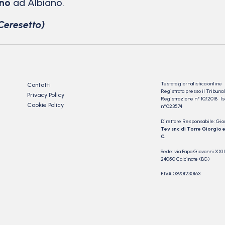
ino
ad Albiano.
Ceresetto)
Testata giornalistica online
Contatti
Registrata presso il Tribu
Privacy Policy
Registrazione n° 10/2018 Iscr
Cookie Policy
n°023574
Direttore Responsabile: Gio
Tev snc di Torre Giorgio e
C.
Sede: via Papa Giovanni XXII
24050 Calcinate (BG)
P.IVA 03901230163