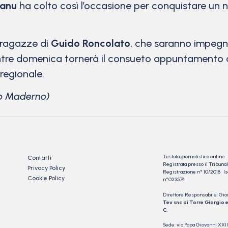
Canu
ha colto così l’occasione per conquistare un 
 ragazze di
Guido Roncolato
, che saranno impegna
entre domenica tornerà il consueto appuntamento co
regionale.
o Maderno)
Testata giornalistica online
Contatti
Registrata presso il Tribu
Privacy Policy
Registrazione n° 10/2018 Iscr
Cookie Policy
n°023574
Direttore Responsabile: Gio
Tev snc di Torre Giorgio e
C.
Sede: via Papa Giovanni XXII