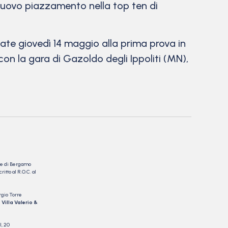
nuovo piazzamento nella top ten di
te giovedì 14 maggio alla prima prova in
n la gara di Gazoldo degli Ippoliti (MN),
nale di Bergamo
itto al R.O.C. al
rgio Torre
 Villa Valerio &
I, 20