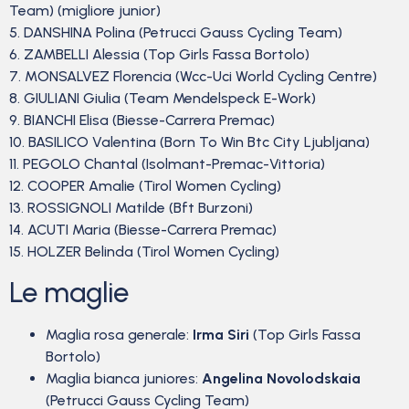
Team) (migliore junior)
5‎. DANSHINA Polina (Petrucci Gauss Cycling Team)
6‎. ZAMBELLI Alessia (Top Girls Fassa Bortolo)
7‎. MONSALVEZ Florencia (Wcc-Uci World Cycling Centre)
8‎. GIULIANI Giulia (Team Mendelspeck E-Work)
9‎. BIANCHI Elisa (Biesse-Carrera Premac)
10‎. BASILICO Valentina (Born To Win Btc City Ljubljana)
11‎. PEGOLO Chantal (Isolmant-Premac-Vittoria)
12‎. COOPER Amalie (Tirol Women Cycling)
13‎. ROSSIGNOLI Matilde (Bft Burzoni)
14‎. ACUTI Maria (Biesse-Carrera Premac)
15‎. HOLZER Belinda (Tirol Women Cycling)
Le maglie
Maglia rosa generale:
Irma Siri
(Top Girls Fassa
Bortolo)
Maglia bianca juniores:
Angelina Novolodskaia
(Petrucci Gauss Cycling Team)