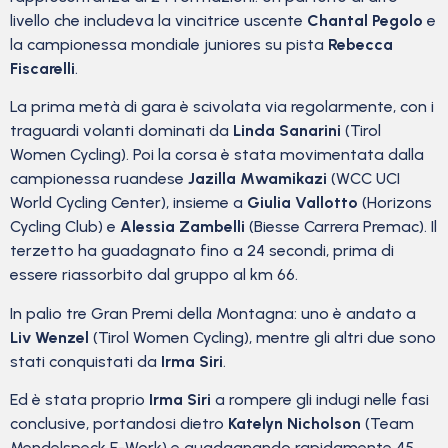
livello che includeva la vincitrice uscente
Chantal Pegolo
e
la campionessa mondiale juniores su pista
Rebecca
Fiscarelli
.
La prima metà di gara è scivolata via regolarmente, con i
traguardi volanti dominati da
Linda Sanarini
(Tirol
Women Cycling). Poi la corsa è stata movimentata dalla
campionessa ruandese
Jazilla Mwamikazi
(WCC UCI
World Cycling Center), insieme a
Giulia Vallotto
(Horizons
Cycling Club) e
Alessia Zambelli
(Biesse Carrera Premac). Il
terzetto ha guadagnato fino a 24 secondi, prima di
essere riassorbito dal gruppo al km 66.
In palio tre Gran Premi della Montagna: uno è andato a
Liv Wenzel
(Tirol Women Cycling), mentre gli altri due sono
stati conquistati da
Irma Siri
.
Ed è stata proprio
Irma Siri
a rompere gli indugi nelle fasi
conclusive, portandosi dietro
Katelyn Nicholson
(Team
Mendelspeck E-Work) e guadagnando rapidamente 45