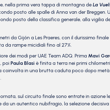
e, nella prima vera tappa di montagna de
La Vuel
do posto alle spalle di Anna van der Breggen. Un
ndo posto della classifica generale, alla vigilia d
etri da Gijón a Les Praeres, con il durissimo final
 da rampe micidiali fino al 27%.
igliore dei modi per UAE Team ADQ. Prima
Mavi Gar
, poi
Paula Blasi
è finita a terra nei primi chilomet
 coinvolta in una brutta caduta poco dopo metà c
.
rnata, sul circuito finale sono entrate in azione l
da un autentico nubifragio, la selezione decisiva s