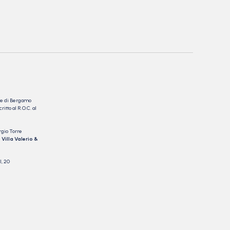
nale di Bergamo
itto al R.O.C. al
rgio Torre
 Villa Valerio &
I, 20