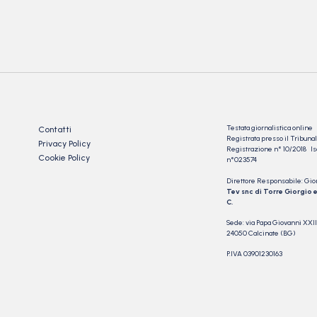
)
Testata giornalistica online
Contatti
Registrata presso il Tribu
Privacy Policy
Registrazione n° 10/2018 Iscr
Cookie Policy
n°023574
Direttore Responsabile: Gio
Tev snc di Torre Giorgio e
C.
Sede: via Papa Giovanni XXII
24050 Calcinate (BG)
P.IVA 03901230163