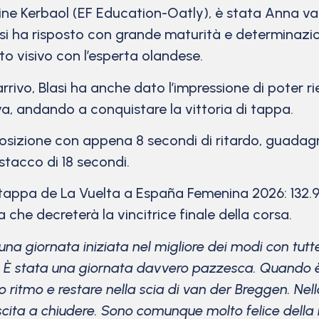
ine Kerbaol (EF Education-Oatly), è stata Anna va
lasi ha risposto con grande maturità e determina
o visivo con l’esperta olandese.
rrivo, Blasi ha anche dato l’impressione di poter r
va, andando a conquistare la vittoria di tappa.
 posizione con appena 8 secondi di ritardo, guada
stacco di 18 secondi.
 tappa de La Vuelta a España Femenina 2026: 132.9 
a che decreterà la vincitrice finale della corsa.
una giornata iniziata nel migliore dei modi con tutt
. È stata una giornata davvero pazzesca. Quando è i
 ritmo e restare nella scia di van der Breggen. Nella
scita a chiudere. Sono comunque molto felice della