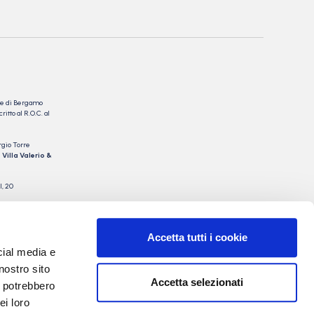
nale di Bergamo
itto al R.O.C. al
rgio Torre
 Villa Valerio &
I, 20
Accetta tutti i cookie
cial media e
nostro sito
Accetta selezionati
i potrebbero
ei loro