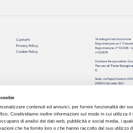
Testata giornalistica online
Contatti
Registrata presso il Tribu
Privacy Policy
Registrazione n° 10/2018 Iscr
Cookie Policy
n°023574
Direttore Responsabile: Gio
Tev snc di Torre Giorgio e
C.
Sede: via Papa Giovanni XXII
24050 Calcinate (BG)
P.IVA 03901230163
 cookie
rsonalizzare contenuti ed annunci, per fornire funzionalità dei so
ffico. Condividiamo inoltre informazioni sul modo in cui utilizza il 
 occupano di analisi dei dati web, pubblicità e social media, i qual
azioni che ha fornito loro o che hanno raccolto dal suo utilizzo d