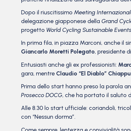
Dopo il riuscitissimo
Meeting Internazionale
delegazione giapponese della
Grand Cycl
progetto
World Cycling Sustainable Event
In prima fila, in piazza Marconi, anche il 
Giancarlo Moretti Polegato
, presidente d
Entusiasti anche gli ex professionisti:
Marc
gara, mentre
Claudio “El Diablo” Chiappu
Prima dello start hanno preso la parola 
Prosecco DOCG
, che ha portato il saluto 
Alle 8.30 lo start ufficiale: coriandoli, tri
con “Nessun dorma”.
Come sempre, lentezza e convivialità sono 