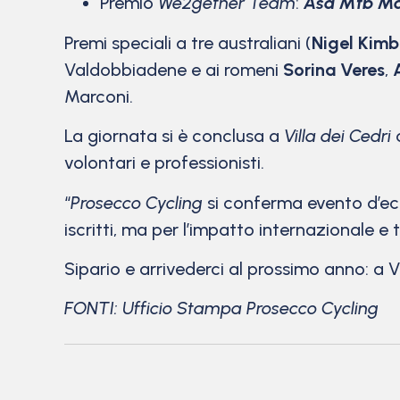
Premio
We2gether Team
:
Asd Mtb M
Premi speciali a tre australiani (
Nigel Kimb
Valdobbiadene e ai romeni
Sorina Veres
,
Marconi.
La giornata si è conclusa a
Villa dei Cedri
c
volontari e professionisti.
“
Prosecco Cycling
si conferma evento d’e
iscritti, ma per l’impatto internazionale e t
Sipario e arrivederci al prossimo anno: a
FONTI: Ufficio Stampa Prosecco Cycling