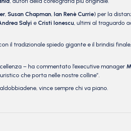
ania
, autori della coreografia più originale.
er
,
Susan Chapman
,
Ian Renè Currie
) per la dista
Andrea Salyi
e
Cristi Ionescu
, ultimi al traguardo 
on il tradizionale spiedo gigante e il brindisi finale,
ccellenza – ha commentato l’executive manager
M
uristico che porta nelle nostre colline”.
 Valdobbiadene, vince sempre chi va piano.