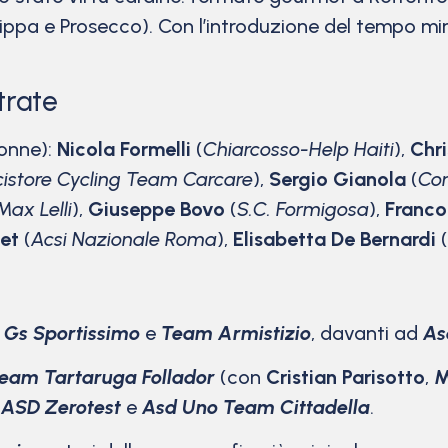
ippa e Prosecco). Con l’introduzione del tempo min
trate
donne):
Nicola Formelli
(
Chiarcosso-Help Haiti
),
Chr
cistore Cycling Team Carcare
),
Sergio Gianola
(
Com
Max Lelli
),
Giuseppe Bovo
(
S.C. Formigosa
),
Franco
det
(
Acsi Nazionale Roma
),
Elisabetta De Bernardi
(
o
Gs Sportissimo
e
Team Armistizio
, davanti ad
As
eam Tartaruga Follador
(con
Cristian Parisotto
,
M
a
ASD Zerotest
e
Asd Uno Team Cittadella
.