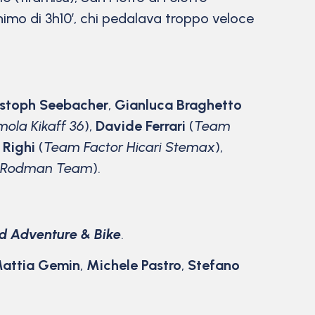
imo di 3h10’, chi pedalava troppo veloce
istoph Seebacher
,
Gianluca Braghetto
ola Kikaff 36
),
Davide Ferrari
(
Team
 Righi
(
Team Factor Hicari Stemax
),
Rodman Team
).
d Adventure & Bike
.
attia Gemin
,
Michele Pastro
,
Stefano