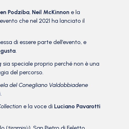
en Podziba
,
Neil McKinnon
e la
 evento che nel 2021 ha lanciato il
essa di essere parte dell’evento, e
gusta
.
g
sia speciale proprio perché non è una
agia del percorso.
tela del Conegliano Valdobbiadene
.
ollection
e la voce di
Luciano Pavarotti
(tiramisù), San Pietro di Feletto