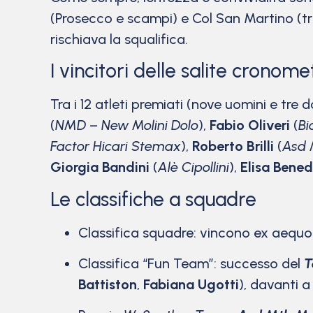
(Prosecco e scampi) e Col San Martino (tr
rischiava la squalifica.
I vincitori delle salite cronome
Tra i 12 atleti premiati (nove uomini e tre 
(
NMD – New Molini Dolo
),
Fabio Oliveri
(
Bi
Factor Hicari Stemax
),
Roberto Brilli
(
Asd 
Giorgia Bandini
(
Alè Cipollini
),
Elisa Bene
Le classifiche a squadre
Classifica squadre: vincono ex aequ
Classifica “Fun Team”: successo del
T
Battiston
,
Fabiana Ugotti
), davanti 