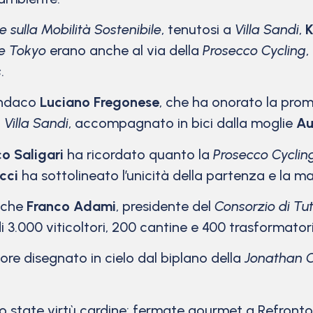
 sulla Mobilità Sostenibile
, tenutosi a
Villa Sandi
,
K
e Tokyo
erano anche al via della
Prosecco Cycling
,
s
.
sindaco
Luciano Fregonese
, che ha onorato la prom
i
Villa Sandi
, accompagnato in bici dalla moglie
Au
o Saligari
ha ricordato quanto la
Prosecco Cyclin
cci
ha sottolineato l’unicità della partenza e la m
anche
Franco Adami
, presidente del
Consorzio di Tu
di 3.000 viticoltori, 200 cantine e 400 trasformatori
colore disegnato in cielo dal biplano della
Jonathan C
state virtù cardine: fermate gourmet a Refrontolo 