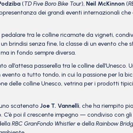
Podziba
(
TD Five Boro Bike Tour
),
Neil McKinnon
(
R
rappresentanza dei grandi eventi internazionali che
edalare tra le colline ricamate da vigneti, condivi
un brindisi senza fine, la classe di un evento che s
e ma in fondo sempre diversa.
 all’attesa passerella tra le colline dell’Unesco. 
 evento a tutto tondo, in cui la passione per la bici
 delle colline Unesco, vetrina per i prodotti tipi
di uno scatenato
Joe T. Vannelli
, che ha riempito p
o. C’è poi il crescente impegno — condiviso con gli
della
RBC GranFondo Whistler
e della
Rainbow Bridg
’ambiente.