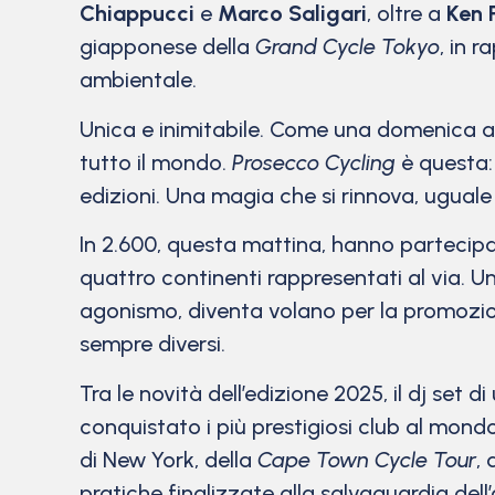
Chiappucci
e
Marco Saligari
, oltre a
Ken 
giapponese della
Grand Cycle Tokyo
, in 
ambientale.
Unica e inimitabile. Come una domenica a p
tutto il mondo.
Prosecco Cycling
è questa: 
edizioni. Una magia che si rinnova, ugual
In 2.600, questa mattina, hanno partecipato
quattro continenti rappresentati al via. Un
agonismo, diventa volano per la promozione
sempre diversi.
Tra le novità dell’edizione 2025, il dj set 
conquistato i più prestigiosi club al mond
di New York, della
Cape Town Cycle Tour
, 
pratiche finalizzate alla salvaguardia dell