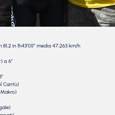
 81,2 in 1h43’05” media 47,263 km/h
) a 6”
3”
l Cantù)
n Makro)
gale)