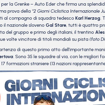
per la Grenke – Auto Eder che firma una splendi
rima prova della
“2 Giorni Ciclistica Internazionale J
i al compagno di squadra tedesco
Karl Herzog
. 
o il nazionale sloveno
Gal Stare
, tutti è quattro p
ta del gruppo e primo degli italiani, il trentino
Ales
ue volte vincitore di titoli mondiali su pista
(foto D
 partenza di questo primo atto dell’importante man
ertova
. Sono 35 le squadre al via, con le migliori
17 formazioni straniere (13 nazioni rappresentante 