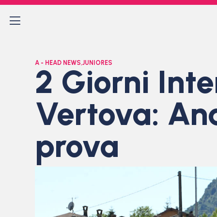
A - HEAD NEWS
,
JUNIORES
2 Giorni Int
Vertova: Ana
prova