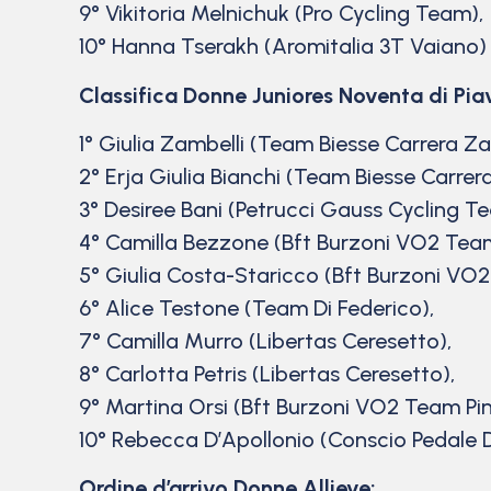
9° Vikitoria Melnichuk (Pro Cycling Team),
10° Hanna Tserakh (Aromitalia 3T Vaiano) 
Classifica Donne Juniores Noventa di Pia
1° Giulia Zambelli (Team Biesse Carrera Zam
2° Erja Giulia Bianchi (Team Biesse Carrera
3° Desiree Bani (Petrucci Gauss Cycling T
4° Camilla Bezzone (Bft Burzoni VO2 Team
5° Giulia Costa-Staricco (Bft Burzoni VO2
6° Alice Testone (Team Di Federico),
7° Camilla Murro (Libertas Ceresetto),
8° Carlotta Petris (Libertas Ceresetto),
9° Martina Orsi (Bft Burzoni VO2 Team Pin
10° Rebecca D’Apollonio (Conscio Pedale De
Ordine d’arrivo Donne Allieve: