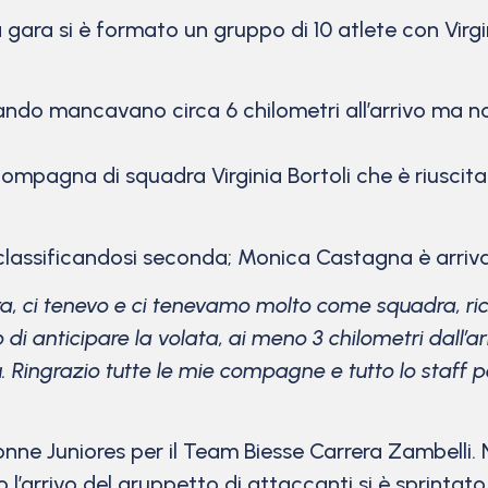
gara si è formato un gruppo di 10 atlete con Virgi
ndo mancavano circa 6 chilometri all’arrivo ma no
ompagna di squadra Virginia Bortoli che è riuscita
 classificandosi seconda; Monica Castagna è arriva
ara, ci tenevo e ci tenevamo molto come squadra, r
anticipare la volata, ai meno 3 chilometri dall’arr
. Ringrazio tutte le mie compagne e tutto lo staff 
nne Juniores per il Team Biesse Carrera Zambelli. N
o l’arrivo del gruppetto di attaccanti si è sprintato