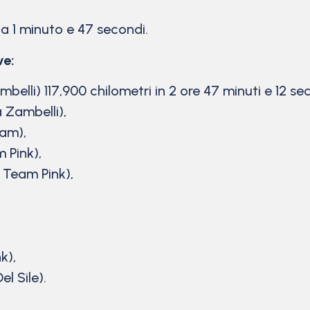
a 1 minuto e 47 secondi.
ve:
belli) 117,900 chilometri in 2 ore 47 minuti e 12 s
 Zambelli),
eam),
 Pink),
 Team Pink),
k),
l Sile).