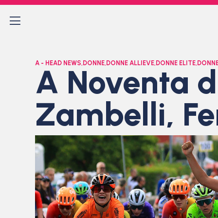
A - HEAD NEWS
,
DONNE
,
DONNE ALLIEVE
,
DONNE ELITE
,
DONNE
A Noventa di
Zambelli, Fe