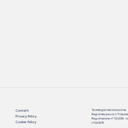
Testata giornalistica online
Contatti
Registrata presso il Tribu
Privacy Policy
Registrazione n° 10/2018 Iscr
Cookie Policy
n°023574