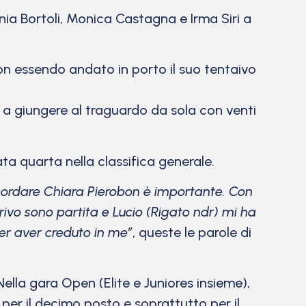
nia Bortoli, Monica Castagna e Irma Siri a
n essendo andato in porto il suo tentaivo
 a giungere al traguardo da sola con venti
ta quarta nella classifica generale.
icordare Chiara Pierobon è importante. Con
ivo sono partita e Lucio (Rigato ndr) mi ha
per aver creduto in me”
, queste le parole di
ella gara Open (Elite e Juniores insieme),
 per il decimo posto e soprattutto per il