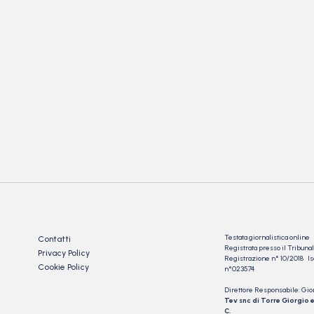
Testata giornalistica online
Contatti
Registrata presso il Tribu
Privacy Policy
Registrazione n° 10/2018 Iscr
Cookie Policy
n°023574
Direttore Responsabile: Gio
Tev snc di Torre Giorgio e
C.