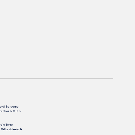
nale di Bergamo
itto al R.O.C. al
rgio Torre
 Villa Valerio &