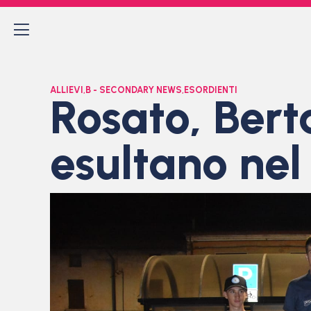
ALLIEVI
,
B - SECONDARY NEWS
,
ESORDIENTI
Rosato, Bert
esultano nel