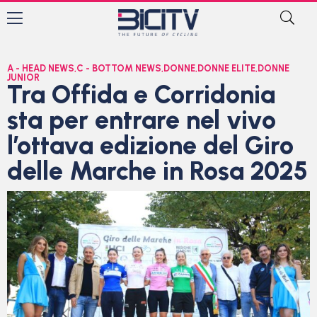
A - HEAD NEWS
,
C - BOTTOM NEWS
,
DONNE
,
DONNE ELITE
,
DONNE
JUNIOR
Tra Offida e Corridonia
sta per entrare nel vivo
l’ottava edizione del Giro
delle Marche in Rosa 2025