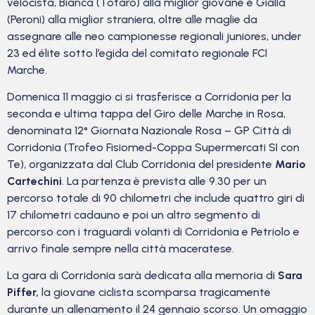
velocista, Bianca (Totaro) alla miglior giovane e Gialla
(Peroni) alla miglior straniera, oltre alle maglie da
assegnare alle neo campionesse regionali juniores, under
23 ed élite sotto l’egida del comitato regionale FCI
Marche.
Domenica 11 maggio ci si trasferisce a Corridonia per la
seconda e ultima tappa del Giro delle Marche in Rosa,
denominata 12° Giornata Nazionale Rosa – GP Città di
Corridonia (Trofeo Fisiomed-Coppa Supermercati SI con
Te), organizzata dal Club Corridonia del presidente
Mario
Cartechini
. La partenza è prevista alle 9.30 per un
percorso totale di 90 chilometri che include quattro giri di
17 chilometri cadauno e poi un altro segmento di
percorso con i traguardi volanti di Corridonia e Petriolo e
arrivo finale sempre nella città maceratese.
La gara di Corridonia sarà dedicata alla memoria di
Sara
Piffer,
la giovane ciclista scomparsa tragicamente
durante un allenamento il 24 gennaio scorso. Un omaggio