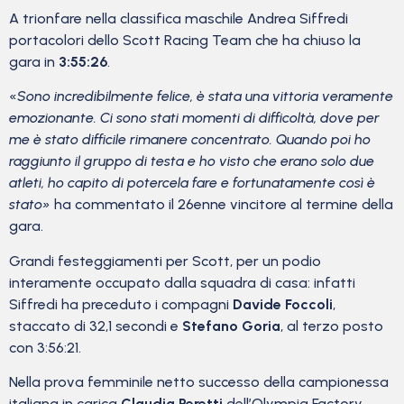
A trionfare nella classifica maschile Andrea Siffredi
portacolori dello Scott Racing Team che ha chiuso la
gara in
3:55:26
.
«
Sono incredibilmente felice, è stata una vittoria veramente
emozionante. Ci sono stati momenti di difficoltà, dove per
me è stato difficile rimanere concentrato. Quando poi ho
raggiunto il gruppo di testa e ho visto che erano solo due
atleti, ho capito di potercela fare e fortunatamente così è
stato
»
ha commentato il 26enne vincitore al termine della
gara.
Grandi festeggiamenti per Scott, per un podio
interamente occupato dalla squadra di casa: infatti
Siffredi ha preceduto i compagni
Davide Foccoli
,
staccato di 32,1 secondi e
Stefano Goria
, al terzo posto
con 3:56:21.
Nella prova femminile
netto successo della campionessa
italiana in carica
Claudia Peretti
dell’Olympia Factory