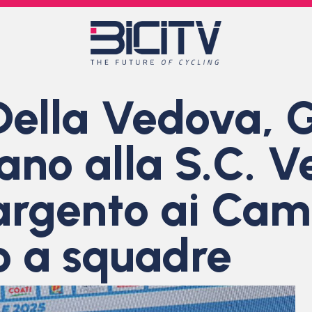
Della Vedova, G
no alla S.C. Ver
argento ai Cam
no a squadre