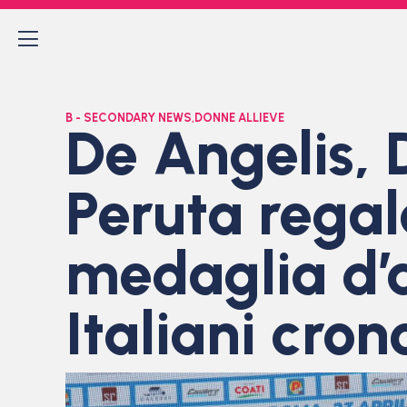
B - SECONDARY NEWS
,
DONNE ALLIEVE
De Angelis, 
Peruta regala
medaglia d’
Italiani cro