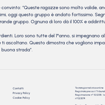
i è convinto: “Queste ragazze sono molto valide, a
ssimi, oggi questo gruppo è andato fortissimo. Se
ande gruppo. Ognuna di loro dà il 100% e addirittu
ordienti. Loro sono tutte del 1°anno, si impegnano 
 ti ascoltano. Questo dimostra che vogliono impar
a buona strada”.
Testata giornalistica online
Contatti
Registrata presso il Tribu
Privacy Policy
Registrazione n° 10/2018 Iscr
Cookie Policy
n°023574