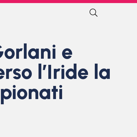
orlani e
so l’Iride la
pionati