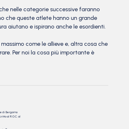
nche nelle categorie successive faranno
gno che queste atlete hanno un grande
ra aiutano e ispirano anche le esordienti.
al massimo come le allieve e, altra cosa che
are. Per noi la cosa più importante è
nale di Bergamo
itto al R.O.C. al