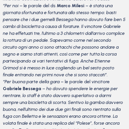
“Per noi
– le parole del ds
Marco Milesi
–
è stata una
giornata sfortunata e fortunata allo stesso tempo: basti
pensare che i due gemelli Bessega hanno dovuto fare ben 5
cambi di bicicletta a causa di forature. Il vincitore Gabriele
ne ha effetuati tre, l’ultimo a 3 chilometri dall’arrivo complice
la rottura di un pedale. Sapevamo come nel secondo
circuito ogni anno ci sono attacchi che possono andare a
segno e siamo stati attenti, così come per tutta la corsa
partecipando ai vari tentativi di fuga. Anche Etienne
Grimod si è messo in luce cogliendo un bel sesto posto
finale entrando nei primi nove che si sono staccati”.
“Per buona parte della gara –
le parole del vincitore
Gabriele Bessega
–
ho dovuto spendere le energie per
rientrare, lo staff è stato davvero superlativo a darmi
sempre una bicicletta di scorta. Sentivo la gamba davvero
buona, nell’ultimo dei due due giri finali sono rientrato sulla
fuga con Belletta e le sensazioni erano ancora ottime. La
volata finale è stata una replica del “Polese”, forse ancora