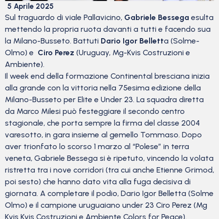
5 Aprile 2025
Sul traguardo di viale Pallavicino,
Gabriele Bessega
esulta
mettendo la propria ruota davanti a tutti e facendo sua
la Milano-Busseto. Battuti
Dario Igor Bellett
a (Solme-
Olmo) e
Ciro Perez
(Uruguay, Mg-Kvis Costruzioni e
Ambiente).
Il week end della formazione Continental bresciana inizia
alla grande con la vittoria nella 75esima edizione della
Milano-Busseto per Elite e Under 23. La squadra diretta
da Marco Milesi può festeggiare il secondo centro
stagionale, che porta sempre la firma del classe 2004
varesotto, in gara insieme al gemello Tommaso. Dopo
aver trionfato lo scorso 1 marzo al “Polese” in terra
veneta, Gabriele Bessega si è ripetuto, vincendo la volata
ristretta tra i nove corridori (tra cui anche Etienne Grimod,
poi sesto) che hanno dato vita alla fuga decisiva di
giornata. A completare il podio, Dario Igor Belletta (Solme
Olmo) e il campione uruguaiano under 23 Ciro Perez (Mg
Kvis Kvis Costruzioni e Ambiente Colors for Peace).