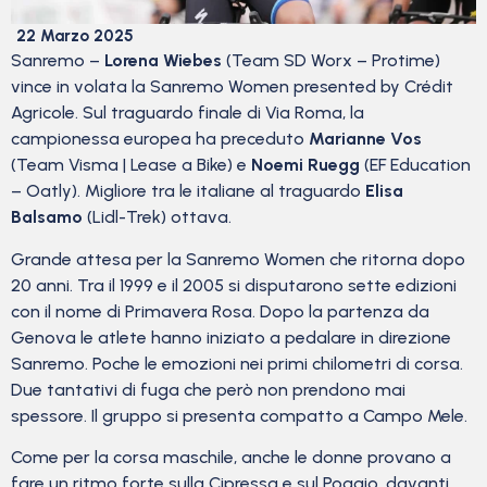
22 Marzo 2025
Sanremo –
Lorena Wiebes
(Team SD Worx – Protime)
vince in volata la Sanremo Women presented by Crédit
Agricole. Sul traguardo finale di Via Roma, la
campionessa europea ha preceduto
Marianne Vos
(Team Visma | Lease a Bike) e
Noemi Ruegg
(EF Education
– Oatly). Migliore tra le italiane al traguardo
Elisa
Balsamo
(Lidl-Trek) ottava.
Grande attesa per la Sanremo Women che ritorna dopo
20 anni. Tra il 1999 e il 2005 si disputarono sette edizioni
con il nome di Primavera Rosa. Dopo la partenza da
Genova le atlete hanno iniziato a pedalare in direzione
Sanremo. Poche le emozioni nei primi chilometri di corsa.
Due tantativi di fuga che però non prendono mai
spessore. Il gruppo si presenta compatto a Campo Mele.
Come per la corsa maschile, anche le donne provano a
fare un ritmo forte sulla Cipressa e sul Poggio, davanti