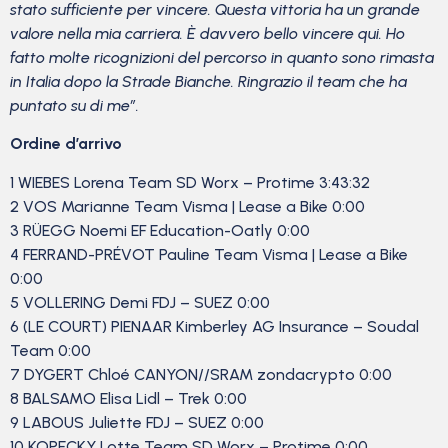
stato sufficiente per vincere. Questa vittoria ha un grande
valore nella mia carriera. È davvero bello vincere qui. Ho
fatto molte ricognizioni del percorso in quanto sono rimasta
in Italia dopo la Strade Bianche. Ringrazio il team che ha
puntato su di me”.
Ordine d’arrivo
1 WIEBES Lorena Team SD Worx – Protime 3:43:32
2 VOS Marianne Team Visma | Lease a Bike 0:00
3 RÜEGG Noemi EF Education-Oatly 0:00
4 FERRAND-PRÉVOT Pauline Team Visma | Lease a Bike
0:00
5 VOLLERING Demi FDJ – SUEZ 0:00
6 (LE COURT) PIENAAR Kimberley AG Insurance – Soudal
Team 0:00
7 DYGERT Chloé CANYON//SRAM zondacrypto 0:00
8 BALSAMO Elisa Lidl – Trek 0:00
9 LABOUS Juliette FDJ – SUEZ 0:00
10 KOPECKY Lotte Team SD Worx – Protime 0:00