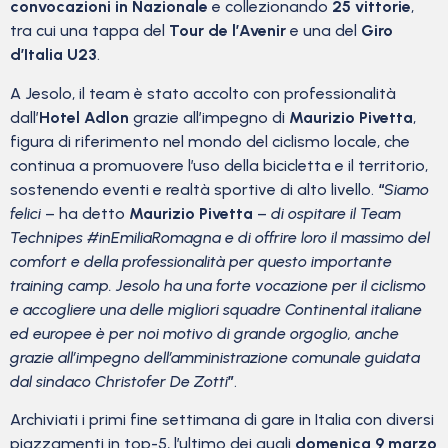
convocazioni in Nazionale
e collezionando
25 vittorie
,
tra cui una tappa del
Tour de l’Avenir
e una del
Giro
d’Italia U23
.
A Jesolo, il team è stato accolto con professionalità
dall’
Hotel Adlon
grazie all’impegno di
Maurizio Pivetta
,
figura di riferimento nel mondo del ciclismo locale, che
continua a promuovere l’uso della bicicletta e il territorio,
sostenendo eventi e realtà sportive di alto livello.
“
Siamo
felici
– ha detto
Maurizio Pivetta
–
di ospitare il Team
Technipes #inEmiliaRomagna e di offrire loro il massimo del
comfort e della professionalità per questo importante
training camp. Jesolo ha una forte vocazione per il ciclismo
e accogliere una delle migliori squadre Continental italiane
ed europee è per noi motivo di grande orgoglio, anche
grazie all’impegno dell’amministrazione comunale guidata
dal sindaco Christofer De Zotti
”
.
Archiviati i primi fine settimana di gare in Italia con diversi
piazzamenti in top-5, l’ultimo dei quali
domenica 9 marzo