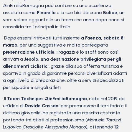
#inEmiliaRomagna può contare su una eccellenza
assoluta come
Pinarello
e le sue bici da crono
Bolide
, un
vero valore aggiunto in un team che anno dopo anno si
consolida tra i principali in Italia.
Dopo essersi ritrovati tutti insieme
a Faenza, sabato 8
marzo,
per una suggestiva e molto partecipata
presentazione ufficiale
, i ragazzi e lo staff sono così
arrivati a
Jesolo, una destinazione privilegiata per gli
allenamenti ciclistici
, grazie alla sua offerta turistica e
sportiva in grado di garantire percorsi diversificati adatti
a ogni livello di preparazione, oltre a servizi specializzati
per squadre e singoli atleti.
Il
Team Technipes #inEmiliaRomagna
, nato nel 2019 da
un’idea di
Davide Cassani
per promuovere il territorio e il
ciclismo giovanile, ha registrato una crescita costante
portando tre atleti al professionismo (
Manuele Tarozzi,
Ludovico Crescioli e Alessandro Monaco
), ottenendo
12