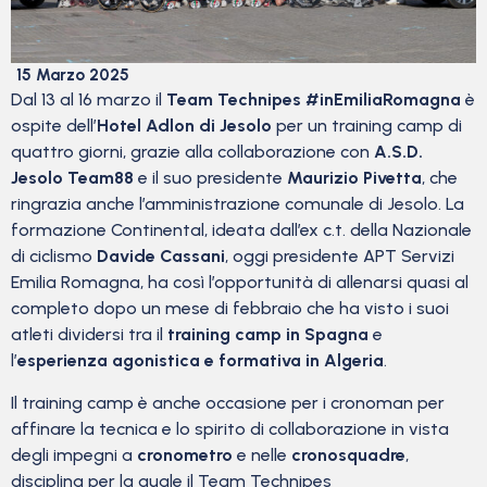
15 Marzo 2025
Dal 13 al 16 marzo il
Team Technipes #inEmiliaRomagna
è
ospite dell’
Hotel Adlon di Jesolo
per un training camp di
quattro giorni, grazie alla collaborazione con
A.S.D.
Jesolo Team88
e il suo presidente
Maurizio Pivetta
, che
ringrazia anche l’amministrazione comunale di Jesolo. La
formazione Continental, ideata dall’ex c.t. della Nazionale
di ciclismo
Davide Cassani
, oggi presidente APT Servizi
Emilia Romagna, ha così l’opportunità di allenarsi quasi al
completo dopo un mese di febbraio che ha visto i suoi
atleti dividersi tra il
training camp in Spagna
e
l’
esperienza agonistica e formativa in Algeria
.
Il training camp è anche occasione per i cronoman per
affinare la tecnica e lo spirito di collaborazione in vista
degli impegni a
cronometro
e nelle
cronosquadre
,
disciplina per la quale il Team Technipes