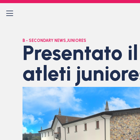
B - SECONDARY NEWS
,
JUNIORES
Presentato 
atleti junio