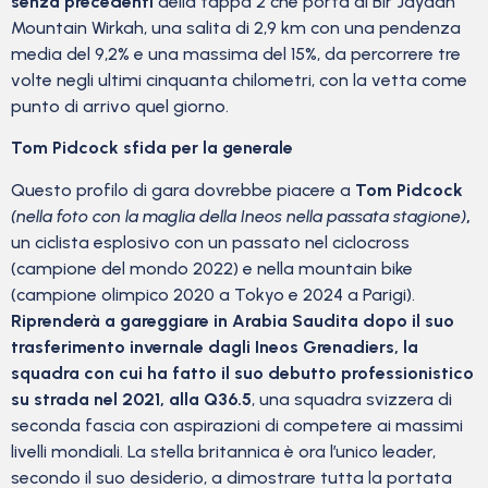
senza precedenti
della tappa 2 che porta al Bir Jaydah
Mountain Wirkah, una salita di 2,9 km con una pendenza
media del 9,2% e una massima del 15%, da percorrere tre
volte negli ultimi cinquanta chilometri, con la vetta come
punto di arrivo quel giorno.
Tom Pidcock sfida per la generale
Questo profilo di gara dovrebbe piacere a
Tom Pidcock
(nella foto con la maglia della Ineos nella passata stagione)
,
un ciclista esplosivo con un passato nel ciclocross
(campione del mondo 2022) e nella mountain bike
(campione olimpico 2020 a Tokyo e 2024 a Parigi).
Riprenderà a gareggiare in Arabia Saudita dopo il suo
trasferimento invernale dagli Ineos Grenadiers, la
squadra con cui ha fatto il suo debutto professionistico
su strada nel 2021, alla Q36.5
, una squadra svizzera di
seconda fascia con aspirazioni di competere ai massimi
livelli mondiali. La stella britannica è ora l’unico leader,
secondo il suo desiderio, a dimostrare tutta la portata