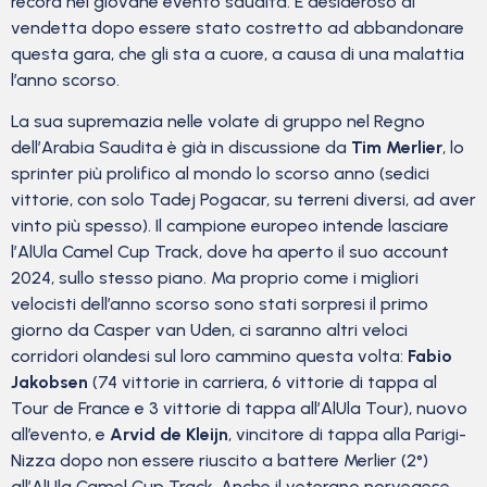
record nel giovane evento saudita. È desideroso di
vendetta dopo essere stato costretto ad abbandonare
questa gara, che gli sta a cuore, a causa di una malattia
l’anno scorso.
La sua supremazia nelle volate di gruppo nel Regno
dell’Arabia Saudita è già in discussione da
Tim Merlier
, lo
sprinter più prolifico al mondo lo scorso anno (sedici
vittorie, con solo Tadej Pogacar, su terreni diversi, ad aver
vinto più spesso). Il campione europeo intende lasciare
l’AlUla Camel Cup Track, dove ha aperto il suo account
2024, sullo stesso piano. Ma proprio come i migliori
velocisti dell’anno scorso sono stati sorpresi il primo
giorno da Casper van Uden, ci saranno altri veloci
corridori olandesi sul loro cammino questa volta:
Fabio
Jakobsen
(74 vittorie in carriera, 6 vittorie di tappa al
Tour de France e 3 vittorie di tappa all’AlUla Tour), nuovo
all’evento, e
Arvid de Kleijn
, vincitore di tappa alla Parigi-
Nizza dopo non essere riuscito a battere Merlier (2°)
all’AlUla Camel Cup Track. Anche il veterano norvegese