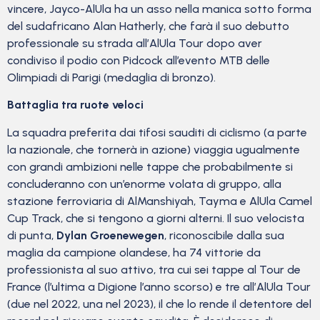
vincere, Jayco-AlUla ha un asso nella manica sotto forma
del sudafricano Alan Hatherly, che farà il suo debutto
professionale su strada all’AlUla Tour dopo aver
condiviso il podio con Pidcock all’evento MTB delle
Olimpiadi di Parigi (medaglia di bronzo).
Battaglia tra ruote veloci
La squadra preferita dai tifosi sauditi di ciclismo (a parte
la nazionale, che tornerà in azione) viaggia ugualmente
con grandi ambizioni nelle tappe che probabilmente si
concluderanno con un’enorme volata di gruppo, alla
stazione ferroviaria di AlManshiyah, Tayma e AlUla Camel
Cup Track, che si tengono a giorni alterni. Il suo velocista
di punta,
Dylan Groenewegen
, riconoscibile dalla sua
maglia da campione olandese, ha 74 vittorie da
professionista al suo attivo, tra cui sei tappe al Tour de
France (l’ultima a Digione l’anno scorso) e tre all’AlUla Tour
(due nel 2022, una nel 2023), il che lo rende il detentore del