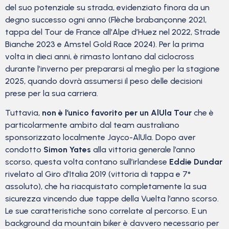
del suo potenziale su strada, evidenziato finora da un
degno successo ogni anno (Flèche brabançonne 2021,
tappa del Tour de France all’Alpe d’Huez nel 2022, Strade
Bianche 2023 e Amstel Gold Race 2024). Per la prima
volta in dieci anni, è rimasto lontano dal ciclocross
durante l’inverno per prepararsi al meglio per la stagione
2025, quando dovrà assumersi il peso delle decisioni
prese per la sua carriera.
Tuttavia,
non è l’unico favorito per un AlUla Tour
che è
particolarmente ambito dal team australiano
sponsorizzato localmente Jayco-AlUla. Dopo aver
condotto
Simon Yates
alla vittoria generale l’anno
scorso, questa volta contano sull’irlandese
Eddie Dundar
rivelato al Giro d’Italia 2019 (vittoria di tappa e 7°
assoluto), che ha riacquistato completamente la sua
sicurezza vincendo due tappe della Vuelta l’anno scorso.
Le sue caratteristiche sono correlate al percorso. E un
background da mountain biker è davvero necessario per