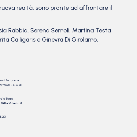
uova realtà, sono pronte ad affrontare il
Asia Rabbia, Serena Semoli, Martina Testa
ta Calligaris e Ginevra Di Girolamo.
nale di Bergamo
itto al R.O.C. al
rgio Torre
 Villa Valerio &
I, 20