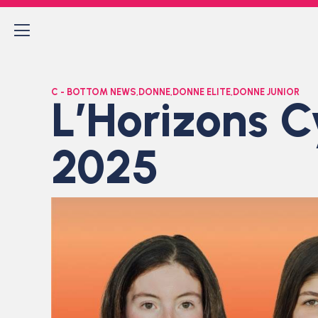
C - BOTTOM NEWS
,
DONNE
,
DONNE ELITE
,
DONNE JUNIOR
L’Horizons Cy
2025