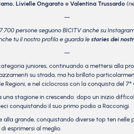
lamo, Livielle Ongarato
e
Valentina Trussardo
(ne
—
17.700 persone seguono BICITV anche su Instagram
che tu il nostro profilo e guarda le
stories dei nostri
—
ategoria juniores, continuando a mettersi alla prov
azzamenti su strada, ma ha brillato particolarment
lle Regioni, e nel ciclocross con la conquista del 7
a una stagione in crescendo: dopo un inizio diffico
ieci conquistando il suo primo podio a Racconigi.
e alla grande, conquistando diverse top ten nelle p
di esprimersi al meglio.