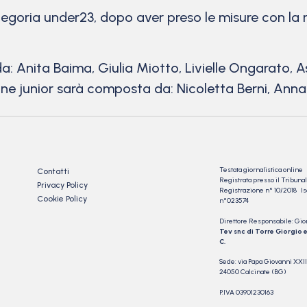
goria under23, dopo aver preso le misure con la n
: Anita Baima, Giulia Miotto, Livielle Ongarato, 
e junior sarà composta da: Nicoletta Berni, Annari
Testata giornalistica online
Contatti
Registrata presso il Tribu
Privacy Policy
Registrazione n° 10/2018 Iscr
Cookie Policy
n°023574
Direttore Responsabile: Gio
Tev snc di Torre Giorgio e
C.
Sede: via Papa Giovanni XXII
24050 Calcinate (BG)
P.IVA 03901230163