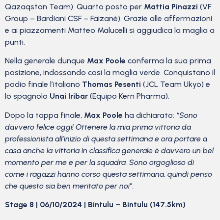
Qazaqstan Team). Quarto posto per
Mattia Pinazzi
(VF
Group – Bardiani CSF – Faizanè). Grazie alle affermazioni
e ai piazzamenti Matteo Malucelli si aggiudica la maglia a
punti.
Nella generale dunque
Max Poole
conferma la sua prima
posizione, indossando così la maglia verde. Conquistano il
podio finale l’italiano
Thomas Pesenti
(JCL Team Ukyo) e
lo spagnolo
Unai Iribar
(Equipo Kern Pharma).
Dopo la tappa finale,
Max Poole
ha dichiarato:
“Sono
davvero felice oggi! Ottenere la mia prima vittoria da
professionista all’inizio di questa settimana e ora portare a
casa anche la vittoria in classifica generale è davvero un bel
momento per me e per la squadra. Sono orgoglioso di
come i ragazzi hanno corso questa settimana, quindi penso
che questo sia ben meritato per noi”.
Stage 8 | 06/10/2024 | Bintulu – Bintulu (147.5km)