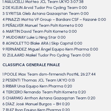
1 MALUCELLI Matteo JCL Team UKYO 3:07:38
2 DE KLEIJN Arvid Tudor Pro Cycling Team 0:00
3 SYRITSA Gleb Astana Qazaqstan Team 0:00
4 PINAZZI Mattia VF Group – Bardiani CSF – Faizanè 0:00
5 PEÑALVER Manuel Team Polti Kometa 0:00
6 MARTIN David Team Polti Kometa 0:00
7 MUDGWAY Luke Li Ning Star 0:00
8 AGNOLETTO Blake ARA | Skip Capital 0:00
9 FERNÁNDEZ Miguel Ángel Equipo Kern Pharma 0:00
10 ZIJLAARD Maikel Tudor Pro Cycling Team 0:00
CLASSIFICA GENERALE FINALE
1 POOLE Max Team dsm-firmenich PostNL 26:27:44
2 PESENTI Thomas JCL Team UKYO 0:13
3 IRIBAR Unai Equipo Kern Pharma 0:20
4 TERCERO Fernando Team Polti Kometa 0:20
5 CHARMIG Anthon Astana Qazaqstan Team 0:20
6 DÍAZ José Manuel Burgos – BH 0:20
7 RUIZ Ibon Equipo Kern Pharma 0:20