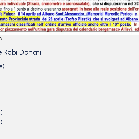
i
 e Robi Donati
e)
o)
)