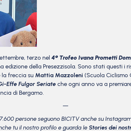
 settembre, terzo nel
4° Trofeo Ivana Prometti Dom
ima edizione della Presezzisola. Sono stati questi i
 la freccia su
Mattia Mazzoleni
(Scuola Ciclismo C
Gi-Effe Fulgor Seriate
che ogni anno va a premiare i
incia di Bergamo.
—
17.600 persone seguono BICITV anche su Instagram
che tu il nostro profilo e guarda le
Stories dei nostri