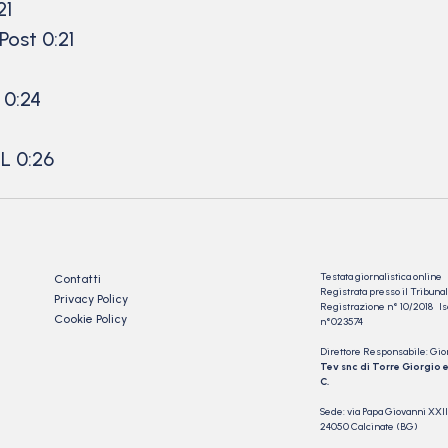
21
ost 0:21
 0:24
L 0:26
Testata giornalistica online
Contatti
Registrata presso il Tribu
Privacy Policy
Registrazione n° 10/2018 Iscr
Cookie Policy
n°023574
Direttore Responsabile: Gio
Tev snc di Torre Giorgio e
C.
Sede: via Papa Giovanni XXII
24050 Calcinate (BG)