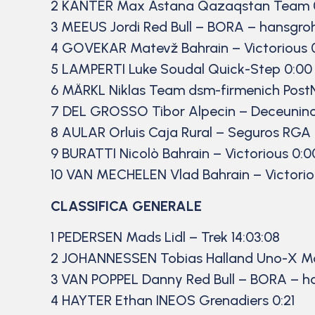
2 KANTER Max Astana Qazaqstan Team 
3 MEEUS Jordi Red Bull – BORA – hansgro
4 GOVEKAR Matevž Bahrain – Victorious 
5 LAMPERTI Luke Soudal Quick-Step 0:00
6 MÄRKL Niklas Team dsm-firmenich Post
7 DEL GROSSO Tibor Alpecin – Deceuninc
8 AULAR Orluis Caja Rural – Seguros RGA
9 BURATTI Nicolò Bahrain – Victorious 0:0
10 VAN MECHELEN Vlad Bahrain – Victorio
CLASSIFICA GENERALE
1 PEDERSEN Mads Lidl – Trek 14:03:08
2 JOHANNESSEN Tobias Halland Uno-X Mob
3 VAN POPPEL Danny Red Bull – BORA – ha
4 HAYTER Ethan INEOS Grenadiers 0:21