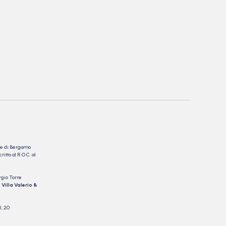
nale di Bergamo
itto al R.O.C. al
rgio Torre
 Villa Valerio &
I, 20