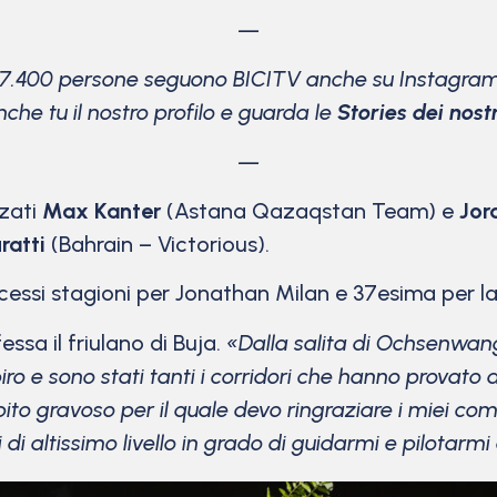
—
17.400 persone seguono BICITV anche su Instagram
che tu il nostro profilo e guarda le
Stories dei nostri
—
zzati
Max Kanter
(Astana Qazaqstan Team) e
Jor
ratti
(Bahrain – Victorious).
essi stagioni per Jonathan Milan e 37esima per la 
essa il friulano di Buja.
«Dalla salita di Ochsenwan
piro e sono stati tanti i corridori che hanno provato 
to gravoso per il quale devo ringraziare i miei com
 altissimo livello in grado di guidarmi e pilotarmi a