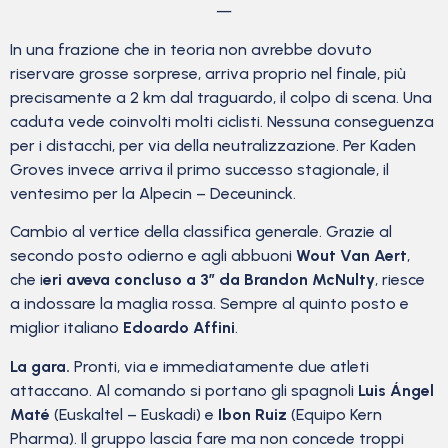
—
In una frazione che in teoria non avrebbe dovuto
riservare grosse sorprese, arriva proprio nel finale, più
precisamente a 2 km dal traguardo, il colpo di scena. Una
caduta vede coinvolti molti ciclisti. Nessuna conseguenza
per i distacchi, per via della neutralizzazione. Per Kaden
Groves invece arriva il primo successo stagionale, il
ventesimo per la Alpecin – Deceuninck.
Cambio al vertice della classifica generale. Grazie al
secondo posto odierno e agli abbuoni
Wout Van Aert
,
che i
eri aveva concluso a 3″ da Brandon McNulty
, riesce
a indossare la maglia rossa. Sempre al quinto posto e
miglior italiano
Edoardo Affini
.
La gara.
Pronti, via e immediatamente due atleti
attaccano. Al comando si portano gli spagnoli
Luis Ángel
Maté
(Euskaltel – Euskadi) e
Ibon Ruiz
(Equipo Kern
Pharma). Il gruppo lascia fare ma non concede troppi