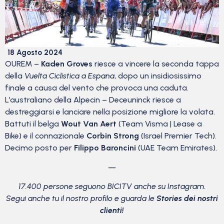
18 Agosto 2024
OUREM –
Kaden Groves
riesce a vincere la seconda tappa
della
Vuelta Ciclistica a Espana
, dopo un insidiosissimo
finale a causa del vento che provoca una caduta.
L’australiano della Alpecin – Deceuninck riesce a
destreggiarsi e lanciare nella posizione migliore la volata.
Battuti il belga
Wout Van Aert
(Team Visma | Lease a
Bike) e il connazionale
Corbin Strong
(Israel Premier Tech).
Decimo posto per
Filippo Baroncini
(UAE Team Emirates).
—
17.400 persone seguono BICITV anche su Instagram.
Segui anche tu il nostro profilo e guarda le
Stories dei nostri
clienti!