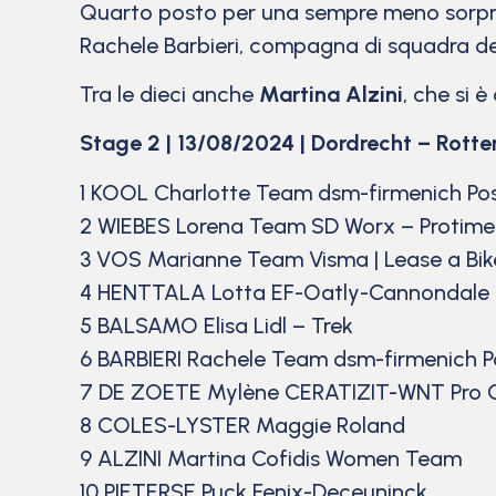
Quarto posto per una sempre meno sorp
Rachele Barbieri, compagna di squadra dell
Tra le dieci anche
Martina Alzini
, che si è
Stage 2 | 13/08/2024 | Dordrecht – Rott
1 KOOL Charlotte Team dsm-firmenich Pos
2 WIEBES Lorena Team SD Worx – Protime
3 VOS Marianne Team Visma | Lease a Bik
4 HENTTALA Lotta EF-Oatly-Cannondale
5 BALSAMO Elisa Lidl – Trek
6 BARBIERI Rachele Team dsm-firmenich 
7 DE ZOETE Mylène CERATIZIT-WNT Pro 
8 COLES-LYSTER Maggie Roland
9 ALZINI Martina Cofidis Women Team
10 PIETERSE Puck Fenix-Deceuninck