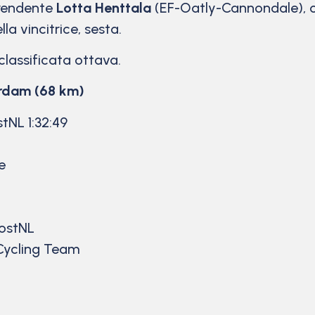
rendente
Lotta Henttala
(EF-Oatly-Cannondale),
a vincitrice, sesta.
 classificata ottava.
erdam (68 km)
tNL 1:32:49
e
PostNL
Cycling Team