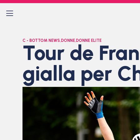
C - BOTTOM NEWS
,
DONNE
,
DONNE ELITE
Tour de Fran
gialla per C