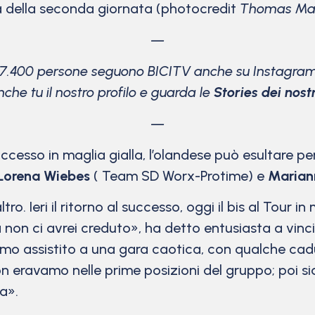
 della seconda giornata (photocredit
Thomas Mah
—
17.400 persone seguono BICITV anche su Instagram
che tu il nostro profilo e guarda le
Stories dei nostri
—
uccesso in maglia gialla, l’olandese può esultare p
Lorena Wiebes
( Team SD Worx-Protime) e
Marian
tro. Ieri il ritorno al successo, oggi il bis al Tour i
non ci avrei creduto», ha detto entusiasta a vinc
iamo assistito a una gara caotica, con qualche cad
n eravamo nelle prime posizioni del gruppo; poi sia
a».