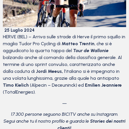
25 Luglio 2024
HERVE (BEL) – Arriva sulle strade di Herve il primo squillo in
maglia Tudor Pro Cycling di
Matteo Trentin
, che si è
aggiudicato la quarta tappa del
Tour de Wallonie
balzando anche al comando della classifica generale. Al
termine di uno sprint convulso, caratterizzato anche
dalla caduta di
Jordi Meeus,
l’italiano si è impegnato in
una volata lunghissima, grazie alla quale ha anticipato
Timo Kielich
(Alpecin – Deceuninck) ed
Emilien Jeanniere
(TotalEnergies).
—
17.300 persone seguono BICITV anche su Instagram.
Segui anche tu il nostro profilo e guarda le
Stories dei nostri
clienti!