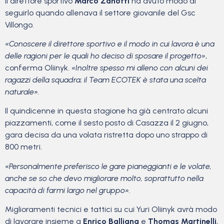
il direttore sportivo
Marco Zanotti
ha avuto modo di
seguirlo quando allenava il settore giovanile del Gsc
Villongo.
«Conoscere il direttore sportivo e il modo in cui lavora è una
delle ragioni per le quali ho deciso di sposare il progetto»
,
conferma Oliinyk.
«Inoltre spesso mi alleno con alcuni dei
ragazzi della squadra; il Team ECOTEK è stata una scelta
naturale».
Il quindicenne in questa stagione ha già centrato alcuni
piazzamenti, come il sesto posto di Casazza il 2 giugno,
gara decisa da una volata ristretta dopo uno strappo di
800 metri.
«Personalmente preferisco le gare pianeggianti e le volate,
anche se so che devo migliorare molto, soprattutto nella
capacità di farmi largo nel gruppo».
Miglioramenti tecnici e tattici su cui Yuri Oliinyk avrà modo
di lavorare insieme a
Enrico Balliana
e
Thomas Martinelli
,